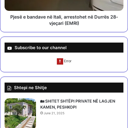
s
a
n
n
e
d
Pjesë e bandave në Itali, arrestohet në Durrës 28-
s
a
vjeçari (EMRI)
ë
v
r
e
n
n
g
ë
Subscribe to our channel
a
I
n
t
j
a
ë
l
s
i
t
,
Shtepi ne Shitje
u
a
h
r
i
r
🏡 SHITET SHTËPI PRIVATE NË LAGJEN
e
e
KAMEN, PESHKOPI
f
s
June 21, 2025
u
t
q
o