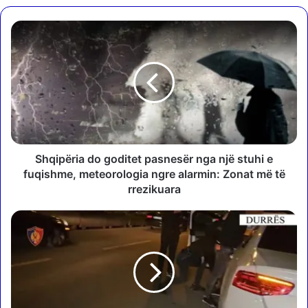
S
h
q
i
p
ë
r
i
a
d
Shqipëria do goditet pasnesër nga një stuhi e
o
fuqishme, meteorologia ngre alarmin: Zonat më të
g
rrezikuara
o
d
P
i
j
t
e
e
s
t
ë
p
e
a
b