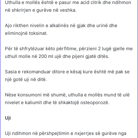
Uthulla e mollës është e pasur me acid citrik dhe ndihmon
në shkrirjen e gurëve në veshka.
Ajo rikthen nivelin e alkalinës në gjak dhe urinë dhe
eliminojnë toksinat.
Për të shfrytëzuar këto përfitime, përzieni 2 lugë gjelle me
uthull molle në 200 ml ujë dhe pijeni gjatë ditës.
Sasia e rekomanduar ditore e kësaj kure është më pak se
një gotë uji në ditë.
Nëse konsumoni më shumë, uthulla e mollës mund të ulë
nivelet e kaliumit dhe të shkaktojë osteoporozë.
Uji
Uji ndihmon në përshpejtimin e nxjerrjes së gurëve nga