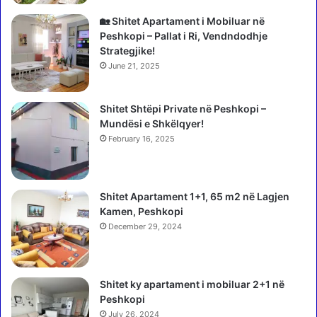
i
h
s
e
🏡 Shitet Apartament i Mobiluar në
h
t
Peshkopi – Pallat i Ri, Vendndodhje
m
n
Strategjike!
e
ë
June 21, 2025
,
D
m
u
e
Shitet Shtëpi Private në Peshkopi –
r
t
Mundësi e Shkëlqyer!
r
e
ë
February 16, 2025
o
s
r
2
o
8
Shitet Apartament 1+1, 65 m2 në Lagjen
l
-
Kamen, Peshkopi
o
v
g
December 29, 2024
j
i
e
a
ç
n
a
Shitet ky apartament i mobiluar 2+1 në
g
r
Peshkopi
r
i
July 26, 2024
e