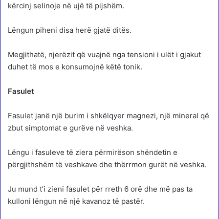
kërcinj selinoje në ujë të pijshëm.
Lëngun piheni disa herë gjatë ditës.
Megjithatë, njerëzit që vuajnë nga tensioni i ulët i gjakut
duhet të mos e konsumojnë këtë tonik.
Fasulet
Fasulet janë një burim i shkëlqyer magnezi, një mineral që
zbut simptomat e gurëve në veshka.
Lëngu i fasuleve të ziera përmirëson shëndetin e
përgjithshëm të veshkave dhe thërrmon gurët në veshka.
Ju mund t’i zieni fasulet për rreth 6 orë dhe më pas ta
kulloni lëngun në një kavanoz të pastër.