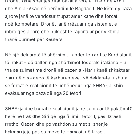
Dronët kanë shënjestruar bazat ajrore al-Harir në Arbil
dhe Ain al-Asad në perëndim të Bagdadit. Në këto dy baza
ajrore janë të vendosur trupat amerikane dhe forcat
ndërkombëtare. Dronët janë rrëzuar nga sistemet e
mbrojtjes ajrore dhe nuk është raportuar për viktima,
thanë burimet për Reuters.
Në një deklaratë të shërbimit kundër terrorit të Kurdistanit
të Irakut – që dallon nga shërbimet federale irakiane – u
tha se sulmet me dronë në bazën al-Harir kanë shkaktuar
zjarr në disa depo të karburanteve. Në deklaratë u shtua
se forcat e koalicionit të udhëhequr nga SHBA-ja ishin
evakuuar nga baza që nga 20 tetori.
SHBA-ja dhe trupat e koalicionit janë sulmuar të paktën 40
herë në Irak dhe Siri që nga fillimi i tetorit, pasi Izraeli
rrethoi Gazën dhe po vazhdon sulmet si shenjë
hakmarrjeje pas sulmeve të Hamasit në Izrael.