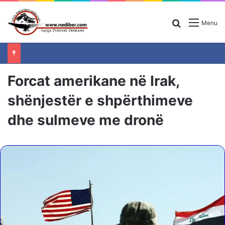
Search for
Menu
Forcat amerikane në Irak,
shënjestër e shpërthimeve
dhe sulmeve me dronë