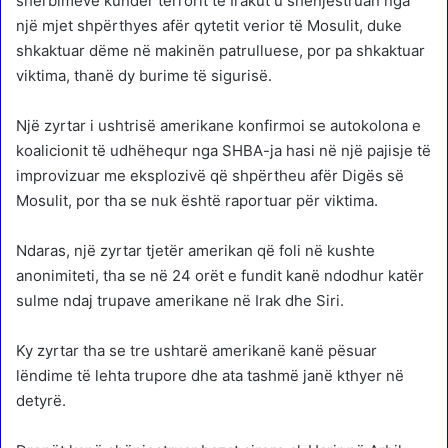
shërbimeve kundër terrorit të Irakut u shënjestruan nga
një mjet shpërthyes afër qytetit verior të Mosulit, duke
shkaktuar dëme në makinën patrulluese, por pa shkaktuar
viktima, thanë dy burime të sigurisë.
Një zyrtar i ushtrisë amerikane konfirmoi se autokolona e
koalicionit të udhëhequr nga SHBA-ja hasi në një pajisje të
improvizuar me eksplozivë që shpërtheu afër Digës së
Mosulit, por tha se nuk është raportuar për viktima.
Ndaras, një zyrtar tjetër amerikan që foli në kushte
anonimiteti, tha se në 24 orët e fundit kanë ndodhur katër
sulme ndaj trupave amerikane në Irak dhe Siri.
Ky zyrtar tha se tre ushtarë amerikanë kanë pësuar
lëndime të lehta trupore dhe ata tashmë janë kthyer në
detyrë.