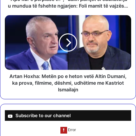
r
u mundua të fshehte ngjarjen: Foli mamit të vajzës…
p
l
A
a
r
s
t
e
a
t
n
i
H
?
o
”
x
,
h
“
a
Artan Hoxha: Metën po e heton vetë Altin Dumani,
d
:
ka prova, filmime, dëshmi, udhëtime me Kastriot
a
M
Ismailajn
l
e
i
t
n
ë
p
n
Subscribe to our channel
a
p
m
o
j
e