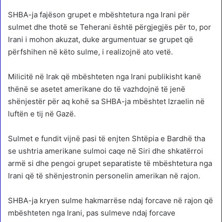
SHBA-ja fajëson grupet e mbështetura nga Irani për
sulmet dhe thotë se Teherani është përgjegjës për to, por
Irani i mohon akuzat, duke argumentuar se grupet që
përfshihen në këto sulme, i realizojnë ato vetë.
Milicitë në Irak që mbështeten nga Irani publikisht kanë
thënë se asetet amerikane do të vazhdojnë të jenë
shënjestër për aq kohë sa SHBA-ja mbështet Izraelin në
luftën e tij në Gazë.
Sulmet e fundit vijnë pasi të enjten Shtëpia e Bardhë tha
se ushtria amerikane sulmoi caqe në Siri dhe shkatërroi
armë si dhe pengoi grupet separatiste të mbështetura nga
Irani që të shënjestronin personelin amerikan në rajon.
SHBA-ja kryen sulme hakmarrëse ndaj forcave në rajon që
mbështeten nga Irani, pas sulmeve ndaj forcave