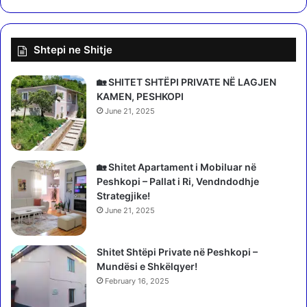
e
h
t
e
s
t
Shtepi ne Shitje
i
o
e
n
d
v
🏡 SHITET SHTËPI PRIVATE NË LAGJEN
u
e
KAMEN, PESHKOPI
k
t
June 21, 2025
a
ë
t
A
o
l
r
t
🏡 Shitet Apartament i Mobiluar në
j
i
Peshkopi – Pallat i Ri, Vendndodhje
a
n
Strategjike!
u
D
June 21, 2025
m
u
u
m
n
Shitet Shtëpi Private në Peshkopi –
a
d
Mundësi e Shkëlqyer!
n
u
i
February 16, 2025
a
,