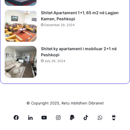
t
k
ë
a
Shitet Apartament 1+1, 65 m2 në Lagjen
f
p
Kamen, Peshkopi
s
r
h
December 29, 2024
o
e
v
h
a
t
,
Shitet ky apartament i mobiluar 2+1 në
e
f
Peshkopi
n
i
July 26, 2024
g
l
j
m
a
i
r
m
j
e
e
,
n
d
© Copyright 2025, Ketu mblidhen Dibranet
:
ë
F
s
o
Facebook
LinkedIn
YouTube
Instagram
Paypal
TikTok
WhatsApp
Buy
h
l
m
i
i