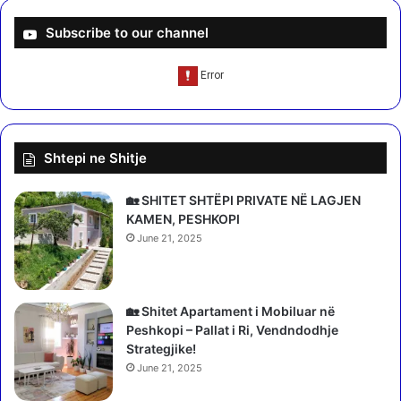
l
h
i
n
Subscribe to our channel
s
,
t
D
e
u
!
a
P
d
ë
h
Shtepi ne Shitje
r
e
f
C
u
o
🏡 SHITET SHTËPI PRIVATE NË LAGJEN
n
l
KAMEN, PESHKOPI
d
d
June 21, 2025
o
p
n
l
n
a
u
y
🏡 Shitet Apartament i Mobiluar në
m
k
Peshkopi – Pallat i Ri, Vendndodhje
ë
ë
Strategjike!
r
r
June 21, 2025
i
k