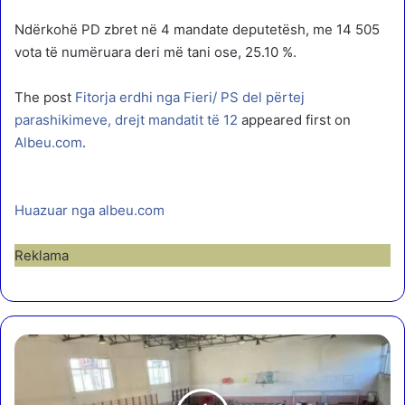
Ndërkohë PD zbret në 4 mandate deputetësh, me 14 505
vota të numëruara deri më tani ose, 25.10 %.
The post
Fitorja erdhi nga Fieri/ PS del përtej
parashikimeve, drejt mandatit të 12
appeared first on
Albeu.com
.
Huazuar nga albeu.com
Reklama
C
ë
r
r