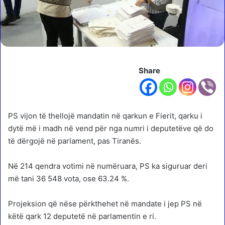
Share
PS vijon të thellojë mandatin në qarkun e Fierit, qarku i
dytë më i madh në vend për nga numri i deputetëve që do
të dërgojë në parlament, pas Tiranës.
Në 214 qendra votimi në numëruara, PS ka siguruar deri
më tani 36 548 vota, ose 63.24 %.
Projeksion që nëse përkthehet në mandate i jep PS në
këtë qark 12 deputetë në parlamentin e ri.