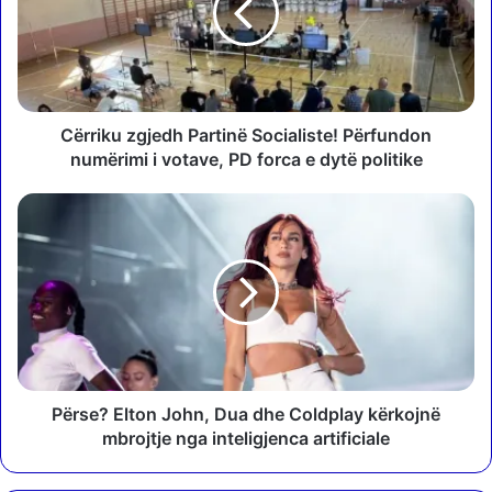
i
k
u
z
g
j
Cërriku zgjedh Partinë Socialiste! Përfundon
e
numërimi i votave, PD forca e dytë politike
d
h
P
P
ë
a
r
r
s
t
e
i
?
n
E
ë
l
S
t
o
o
Përse? Elton John, Dua dhe Coldplay kërkojnë
c
n
mbrojtje nga inteligjenca artificiale
i
J
a
o