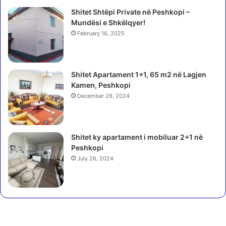
m
o
i
Shitet Shtëpi Private në Peshkopi –
j
i
Mundësi e Shkëlqyer!
n
v
ë
February 16, 2025
o
m
t
b
a
r
Shitet Apartament 1+1, 65 m2 në Lagjen
v
o
Kamen, Peshkopi
e
j
,
December 29, 2024
t
P
j
D
e
f
n
Shitet ky apartament i mobiluar 2+1 në
o
g
Peshkopi
r
a
July 26, 2024
c
i
a
n
e
t
d
e
y
l
t
i
ë
g