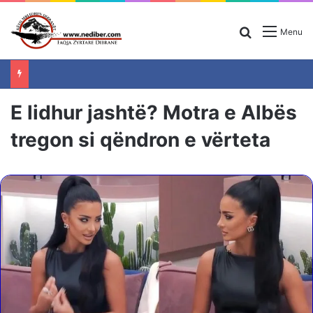
Search for
Menu
E lidhur jashtë? Motra e Albës
tregon si qëndron e vërteta