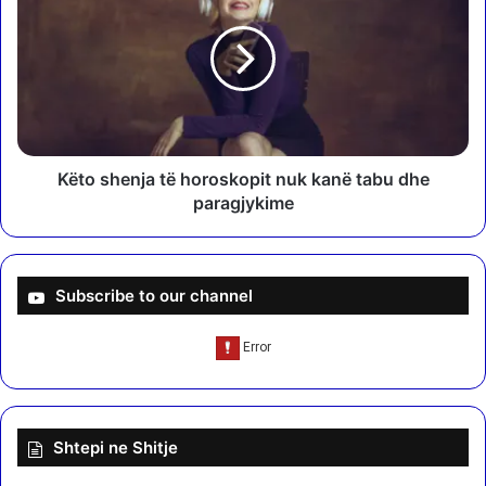
t
t
i
o
t
s
u
h
c
e
i
n
o
j
n
a
Këto shenja të horoskopit nuk kanë tabu dhe
,
t
paragjykime
a
ë
r
h
r
o
e
r
Subscribe to our channel
s
o
t
s
o
k
h
o
e
p
t
i
Shtepi ne Shitje
5
t
5
n