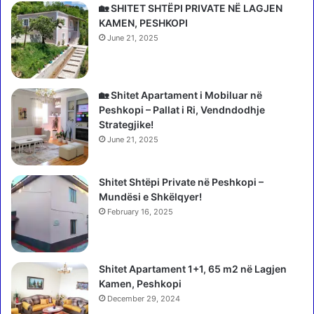
-
u
🏡 SHITET SHTËPI PRIVATE NË LAGJEN
v
k
KAMEN, PESHKOPI
j
k
June 21, 2025
e
a
ç
n
a
ë
r
t
🏡 Shitet Apartament i Mobiluar në
j
a
Peshkopi – Pallat i Ri, Vendndodhje
a
b
Strategjike!
n
u
June 21, 2025
ë
d
K
h
a
Shitet Shtëpi Private në Peshkopi –
e
p
Mundësi e Shkëlqyer!
p
s
a
February 16, 2025
h
r
t
a
i
g
Shitet Apartament 1+1, 65 m2 në Lagjen
c
j
Kamen, Peshkopi
ë
y
(
December 29, 2024
k
E