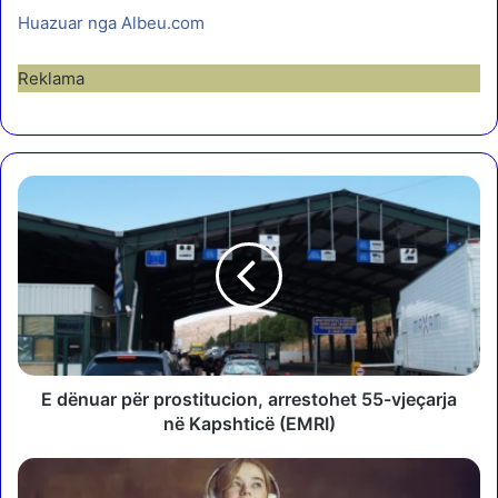
Huazuar nga Albeu.com
Reklama
E
d
ë
n
u
a
r
p
ë
r
E dënuar për prostitucion, arrestohet 55-vjeçarja
p
në Kapshticë (EMRI)
r
o
K
s
ë