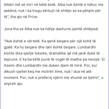
Albën më së miri në këtë botë. Alba nuk është e lidhur me
askënd, nuk i ka tregu kërkujt në shtëpi se ka pëlqim për
të“, tha ajo në Prive.
Jona tha se Alba nuk ka lidhje dashurie jashtë shtëpisë.
“Nuk është e vërtetë. Ka qenë beqare për një kohë të
gjatë. Ka hy beqare dhe tani është beqare. Lumbardhi
kishte disa sjellje toksike, dramatike që më janë dukë të
teprune. E ka ba këtë punë të vogël të madhe pa nevojë. Si
Azemi dhe Lumbardhi me duken djem të mirë. Por, kur
dikush sjellet keq me motrën time, nuk i dua në atë
moment. Por, nuk e preferoj njërin me shumë se tjetrin“, u
shpreh ajo.