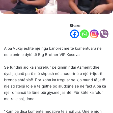
Share
Alba Vukaj është një nga banoret më të komentuara në
edicionin e dytë të Big Brother VIP Kosova.
Së fundmi ajo ka shprehur pëlqimin ndaj Azmenit dhe
dyshja janë parë më shpesh në shoqërinë e njëri-tjetrit
brenda shtëpisë. Por koha ka treguar se kjo mund të jetë
një strategji loje e të gjithë po aludojnë se në fakt Alba ka
një romancë të lënë përgjysmë jashtë. Për këtë ka folur
motra e saj, Jona.
“Kam pa disa komente negative të shpifura. Unë e njoh