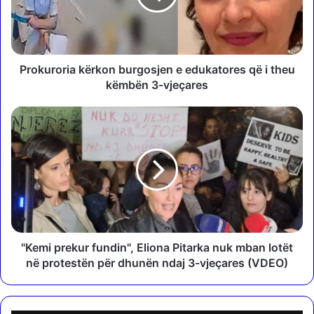
r
o
r
i
a
Prokuroria kërkon burgosjen e edukatores që i theu
k
këmbën 3-vjeçares
ë
r
"
k
K
o
e
n
m
b
i
u
p
r
r
g
e
o
k
s
u
"Kemi prekur fundin", Eliona Pitarka nuk mban lotët
j
r
në protestën për dhunën ndaj 3-vjeçares (VDEO)
e
f
n
u
e
n