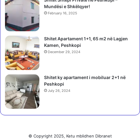
m
n
Mundësi e Shkëlqyer!
b
3
a
February 16, 2025
-
n
v
l
j
o
Shitet Apartament 1+1, 65 m2 në Lagjen
e
t
Kamen, Peshkopi
ç
ë
a
December 29, 2024
t
r
n
e
ë
s
p
Shitet ky apartament i mobiluar 2+1 në
r
Peshkopi
o
July 26, 2024
t
e
s
t
ë
n
p
© Copyright 2025, Ketu mblidhen Dibranet
ë