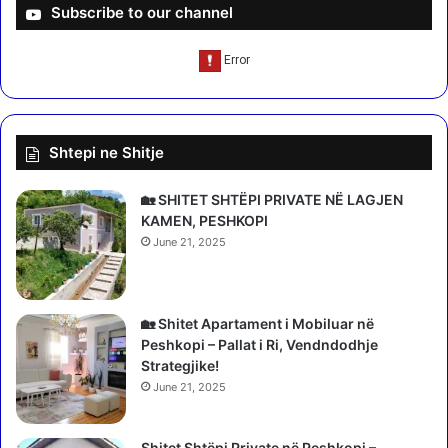
e
d
Subscribe to our channel
d
i
u
n
k
"
a
,
t
E
o
l
Shtepi ne Shitje
r
i
e
o
s
n
🏡 SHITET SHTËPI PRIVATE NË LAGJEN
q
a
KAMEN, PESHKOPI
ë
P
June 21, 2025
i
i
t
t
h
a
e
r
🏡 Shitet Apartament i Mobiluar në
u
k
Peshkopi – Pallat i Ri, Vendndodhje
k
a
Strategjike!
ë
n
June 21, 2025
m
u
b
k
ë
Shitet Shtëpi Private në Peshkopi –