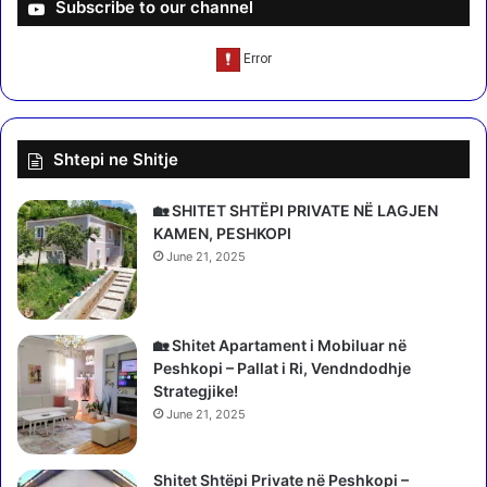
n
Subscribe to our channel
n
ë
ë
n
s
ë
h
p
o
ë
k
r
Shtepi ne Shitje
p
h
a
e
s
r
🏡 SHITET SHTËPI PRIVATE NË LAGJEN
a
ë
KAMEN, PESHKOPI
k
t
June 21, 2025
s
ë
i
d
d
y
e
t
🏡 Shitet Apartament i Mobiluar në
n
ë
Peshkopi – Pallat i Ri, Vendndodhje
t
,
Strategjike!
i
p
June 21, 2025
t
u
t
b
ë
Shitet Shtëpi Private në Peshkopi –
l