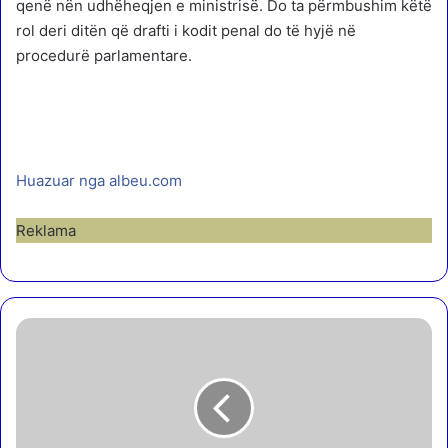
qenë nën udhëheqjen e ministrisë. Do ta përmbushim këtë
rol deri ditën që drafti i kodit penal do të hyjë në
procedurë parlamentare.
Huazuar nga albeu.com
Reklama
H
u
m
b
ë
n