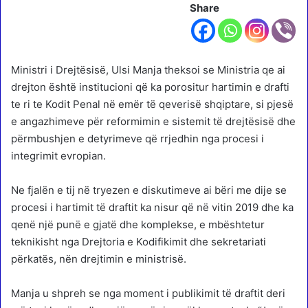
Share
Ministri i Drejtësisë, Ulsi Manja theksoi se Ministria qe ai
drejton është institucioni që ka porositur hartimin e drafti
te ri te Kodit Penal në emër të qeverisë shqiptare, si pjesë
e angazhimeve për reformimin e sistemit të drejtësisë dhe
përmbushjen e detyrimeve që rrjedhin nga procesi i
integrimit evropian.
Ne fjalën e tij në tryezen e diskutimeve ai bëri me dije se
procesi i hartimit të draftit ka nisur që në vitin 2019 dhe ka
qenë një punë e gjatë dhe komplekse, e mbështetur
teknikisht nga Drejtoria e Kodifikimit dhe sekretariati
përkatës, nën drejtimin e ministrisë.
Manja u shpreh se nga moment i publikimit të draftit deri