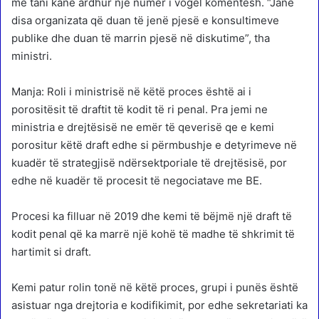
më tani kanë ardhur një numër i vogël komentesh. “Janë
disa organizata që duan të jenë pjesë e konsultimeve
publike dhe duan të marrin pjesë në diskutime”, tha
ministri.
Manja: Roli i ministrisë në këtë proces është ai i
porositësit të draftit të kodit të ri penal. Pra jemi ne
ministria e drejtësisë ne emër të qeverisë qe e kemi
porositur këtë draft edhe si përmbushje e detyrimeve në
kuadër të strategjisë ndërsektporiale të drejtësisë, por
edhe në kuadër të procesit të negociatave me BE.
Procesi ka filluar në 2019 dhe kemi të bëjmë një draft të
kodit penal që ka marrë një kohë të madhe të shkrimit të
hartimit si draft.
Kemi patur rolin tonë në këtë proces, grupi i punës është
asistuar nga drejtoria e kodifikimit, por edhe sekretariati ka