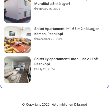
d
Mundësi e Shkëlqyer!
i
j
k
February 16, 2025
e
o
s
n
h
f
Shitet Apartament 1+1, 65 m2 në Lagjen
ë
o
Kamen, Peshkopi
m
t
m
December 29, 2024
o
e
t
t
e
r
ë
Shitet ky apartament i mobiluar 2+1 në
a
m
Peshkopi
m
b
July 26, 2024
v
l
a
a
j
m
e
b
e
b
© Copyright 2025, Ketu mblidhen Dibranet
u