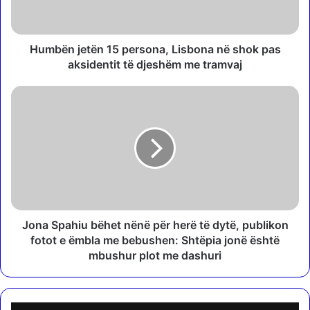
j
e
t
ë
Humbën jetën 15 persona, Lisbona në shok pas
n
aksidentit të djeshëm me tramvaj
1
5
J
p
o
e
n
r
a
s
S
o
p
n
a
a
h
,
i
L
u
Jona Spahiu bëhet nënë për herë të dytë, publikon
i
b
fotot e ëmbla me bebushen: Shtëpia jonë është
s
ë
mbushur plot me dashuri
b
h
o
e
n
t
a