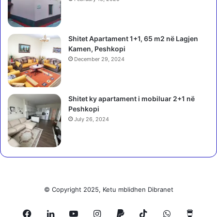
j
u
ë
e
t
s
j
Shitet Apartament 1+1, 65 m2 në Lagjen
i
e
Kamen, Peshkopi
t
t
December 29, 2024
t
ë
ë
r
v
m
i
Shitet ky apartament i mobiluar 2+1 në
a
z
Peshkopi
n
i
d
July 26, 2024
o
a
n
t
i
p
t
e
q
s
ë
ë
n
© Copyright 2025, Ketu mblidhen Dibranet
v
d
j
ë
e
Facebook
LinkedIn
YouTube
Instagram
Paypal
TikTok
WhatsApp
Buy
r