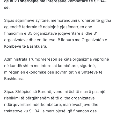
që nuk i shërbejnë më interesave kombëtare të SHBA-
së.
Sipas sqarimeve zyrtare, memorandumi urdhëron të gjitha
agjencitë federale të ndalojnë pjesëmarrjen dhe
financimin e 35 organizatave joqeveritare si dhe 31
organizatave dhe entiteteve të lidhura me Organizatën e
Kombeve të Bashkuara.
Administrata Trump vlerëson se këta organizma veprojnë
në kundërshtim me interesat kombëtare, sigurinë,
mirëqenien ekonomike ose sovranitetin e Shteteve të
Bashkuara.
Sipas Shtëpisë së Bardhë, vendimi është marrë pas një
rishikimi të përgjithshëm të të gjitha organizatave
ndërqeveritare ndërkombëtare, marrëveshjeve dhe
traktateve ku SHBA-ja merr pjesë, që financon ose