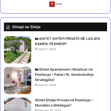
i
i
t
m
,
t
E
ë
r
Q
i
Shtepi ne Shitje
e
n
m
d
a
🏡 SHITET SHTËPI PRIVATE NË LAGJEN
a
l
KAMEN, PESHKOPI
B
D
June 21, 2025
a
i
l
s
l
h
a
ë
🏡 Shitet Apartament i Mobiluar në
n
s
Peshkopi – Pallat i Ri, Vendndodhje
c
–
Strategjike!
a
t
June 21, 2025
m
h
e
e
r
Shitet Shtëpi Private në Peshkopi –
m
r
Mundësi e Shkëlqyer!
e
n
l
February 16, 2025