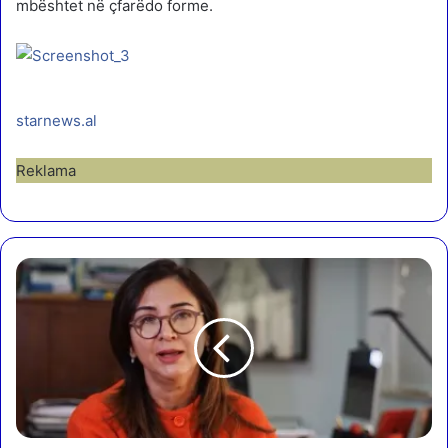
mbështet në çfarëdo forme.
starnews.al
Reklama
S
a
p
o
l
a
d
e
t