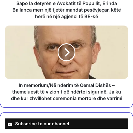
y
Sapo la detyrën e Avokatit të Popullit, Erinda
r
Ballanca merr një tjetër mandat pesëvjeçar, këtë
ë
herë në një agjenci të BE-së
n
e
I
A
n
v
m
o
e
k
m
a
o
t
r
i
i
t
u
t
m
In memorium/Në nderim të Qemal Dishës –
ë
/
themeluesit të vizionit që ndërtoi sigurinë. Ja ku
P
N
dhe kur zhvillohet ceremonia mortore dhe varrimi
o
ë
p
n
u
d
l
e
Subscribe to our channel
l
r