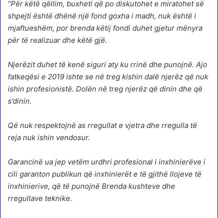
“Për këtë qëllim, buxheti që po diskutohet e miratohet së
shpejti është dhënë një fond goxha i madh, nuk është i
mjaftueshëm, por brenda këtij fondi duhet gjetur mënyra
për të realizuar dhe këtë gjë.
Njerëzit duhet të kenë siguri aty ku rrinë dhe punojnë. Ajo
fatkeqësi e 2019 ishte se në treg kishin dalë njerëz që nuk
ishin profesionistë. Dolën në treg njerëz që dinin dhe që
s’dinin.
Që nuk respektojnë as rregullat e vjetra dhe rregulla të
reja nuk ishin vendosur.
Garancinë ua jep vetëm urdhri profesional i inxhinierëve i
cili garanton publikun që inxhinierët e të gjithë llojeve të
inxhinierive, që të punojnë Brenda kushteve dhe
rregullave teknike.