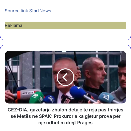
Source link StartNews
Reklama
C
E
Z
-
D
I
A
,
g
a
CEZ-DIA, gazetarja zbulon detaje të reja pas thirrjes
z
së Metës në SPAK: Prokuroria ka gjetur prova për
e
një udhëtim drejt Pragës
t