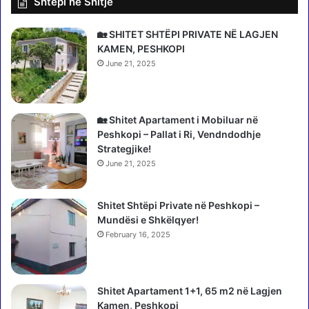
Shtepi ne Shitje
a
r
p
d
a
i
🏡 SHITET SHTËPI PRIVATE NË LAGJEN
s
t
KAMEN, PESHKOPI
t
ë
June 21, 2025
h
n
i
e
r
e
r
n
🏡 Shitet Apartament i Mobiluar në
j
j
Peshkopi – Pallat i Ri, Vendndodhje
e
t
Strategjike!
s
e
June 21, 2025
s
,
ë
9
M
Shitet Shtëpi Private në Peshkopi –
n
e
Mundësi e Shkëlqyer!
ë
t
n
February 16, 2025
ë
t
s
o
n
r
Shitet Apartament 1+1, 65 m2 në Lagjen
ë
2
Kamen, Peshkopi
S
0