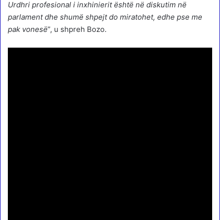
Urdhri profesional i inxhinierit është në diskutim në
parlament dhe shumë shpejt do miratohet, edhe pse me
pak vonesë
”, u shpreh Bozo.