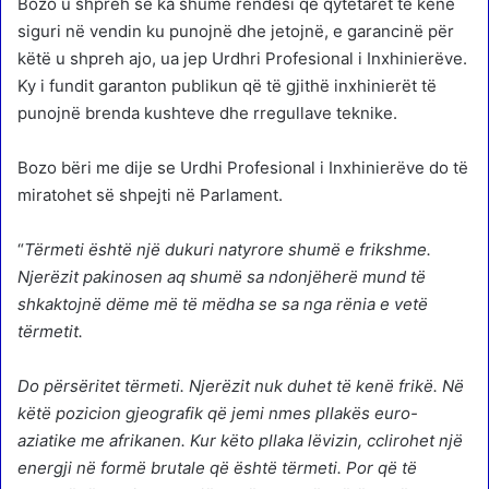
Bozo u shpreh se ka shumë rëndësi që qytetarët të kenë
siguri në vendin ku punojnë dhe jetojnë, e garancinë për
këtë u shpreh ajo, ua jep Urdhri Profesional i Inxhinierëve.
Ky i fundit garanton publikun që të gjithë inxhinierët të
punojnë brenda kushteve dhe rregullave teknike.
Bozo bëri me dije se Urdhi Profesional i Inxhinierëve do të
miratohet së shpejti në Parlament.
“
Tërmeti është një dukuri natyrore shumë e frikshme.
Njerëzit pakinosen aq shumë sa ndonjëherë mund të
shkaktojnë dëme më të mëdha se sa nga rënia e vetë
tërmetit.
Do përsëritet tërmeti. Njerëzit nuk duhet të kenë frikë. Në
këtë pozicion gjeografik që jemi nmes pllakës euro-
aziatike me afrikanen. Kur këto pllaka lëvizin, cclirohet një
energji në formë brutale që është tërmeti. Por që të