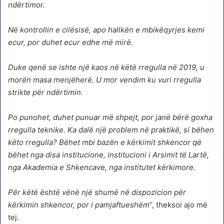
ndërtimor.
Në kontrollin e cilësisë, apo hallkën e mbikëqyrjes kemi
ecur, por duhet ecur edhe më mirë.
Duke qenë se ishte një kaos në këtë rregulla në 2019, u
morën masa menjëherë. U mor vendim ku vuri rregulla
strikte për ndërtimin.
Po punohet, duhet punuar më shpejt, por janë bërë goxha
rregulla teknike. Ka dalë një problem në praktikë, si bëhen
këto rregulla? Bëhet mbi bazën e kërkimit shkencor që
bëhet nga disa institucione, institucioni i Arsimit të Lartë,
nga Akademia e Shkencave, nga institutet kërkimore.
Për këtë është vënë një shumë në dispozicion për
kërkimin shkencor, por i pamjaftueshëm
”, theksoi ajo më
tej.