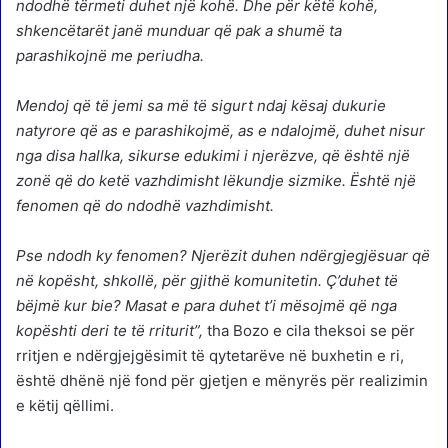
ndodhë tërmeti duhet një kohë. Dhe për këtë kohë,
shkencëtarët janë munduar që pak a shumë ta
parashikojnë me periudha.
Mendoj që të jemi sa më të sigurt ndaj kësaj dukurie
natyrore që as e parashikojmë, as e ndalojmë, duhet nisur
nga disa hallka, sikurse edukimi i njerëzve, që është një
zonë që do ketë vazhdimisht lëkundje sizmike. Është një
fenomen që do ndodhë vazhdimisht.
Pse ndodh ky fenomen? Njerëzit duhen ndërgjegjësuar që
në kopësht, shkollë, për gjithë komunitetin. Ç’duhet të
bëjmë kur bie? Masat e para duhet t’i mësojmë që nga
kopështi deri te të rriturit”,
tha Bozo e cila theksoi se për
rritjen e ndërgjejgësimit të qytetarëve në buxhetin e ri,
është dhënë një fond për gjetjen e mënyrës për realizimin
e këtij qëllimi.