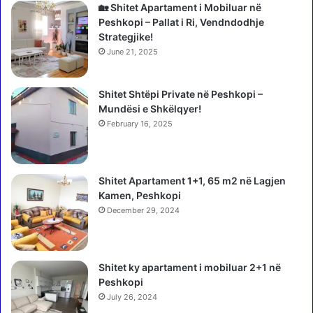
t
🏡 Shitet Apartament i Mobiluar në
ë
Peshkopi – Pallat i Ri, Vendndodhje
ë
Strategjike!
s
June 21, 2025
h
t
Shitet Shtëpi Private në Peshkopi –
ë
Mundësi e Shkëlqyer!
a
r
February 16, 2025
t
.
Shitet Apartament 1+1, 65 m2 në Lagjen
Kamen, Peshkopi
December 29, 2024
Shitet ky apartament i mobiluar 2+1 në
Peshkopi
July 26, 2024