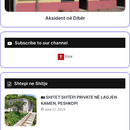
t
t
ë
n
s
ë
Aksident në Dibër
h
D
i
i
j
b
e
ë
Subscribe to our channel
,
r
p
o
r
t
a
Shtepi ne Shitje
k
r
i
🏡 SHITET SHTËPI PRIVATE NË LAGJEN
j
KAMEN, PESHKOPI
o
June 21, 2025
s
h
a