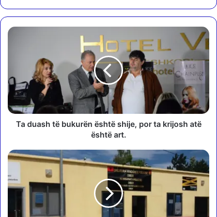
T
a
d
u
a
s
h
t
ë
b
Ta duash të bukurën është shije, por ta krijosh atë
u
është art.
k
u
A
r
k
ë
s
n
i
ë
d
s
e
h
n