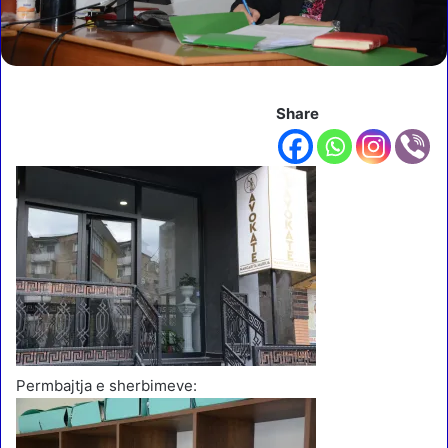
Share
Permbajtja e sherbimeve: