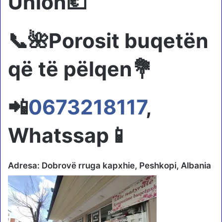
Union💶
📞🌺Porosit buqetën
që të pëlqen💐
📲
0673218117
,
Whatssap📱
Adresa:
Dobrovë rruga kapxhie, Peshkopi, Albania