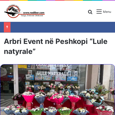
Search for
Menu
Arbri Event në Peshkopi “Lule
natyrale”