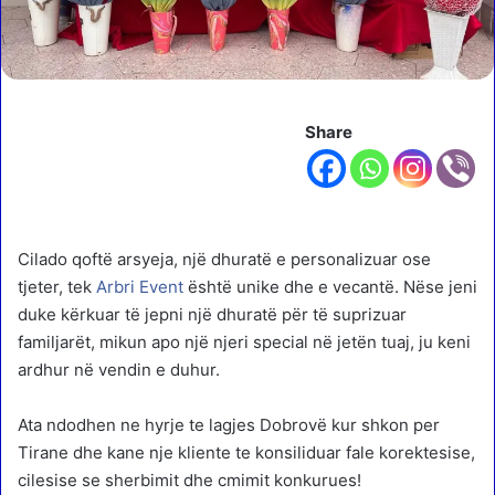
Share
Cilado qoftë arsyeja, një dhuratë e personalizuar ose
tjeter, tek
Arbri Event
është unike dhe e vecantë. Nëse jeni
duke kërkuar të jepni një dhuratë për të suprizuar
familjarët, mikun apo një njeri special në jetën tuaj, ju keni
ardhur në vendin e duhur.
Ata ndodhen ne hyrje te lagjes Dobrovë kur shkon per
Tirane dhe kane nje kliente te konsiliduar fale korektesise,
cilesise se sherbimit dhe cmimit konkurues!