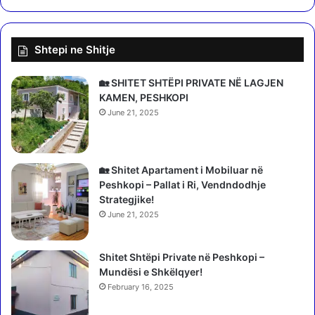
d
O
i
s
u
m
Shtepi ne Shitje
m
a
,
n
m
i
🏡 SHITET SHTËPI PRIVATE NË LAGJEN
e
t
KAMEN, PESHKOPI
s
s
June 21, 2025
a
h
z
p
h
ë
i
r
🏡 Shitet Apartament i Mobiluar në
q
t
Peshkopi – Pallat i Ri, Vendndodhje
ë
h
Strategjike!
f
e
June 21, 2025
s
n
h
k
i
Shitet Shtëpi Private në Peshkopi –
e
h
Mundësi e Shkëlqyer!
q
e
n
February 16, 2025
t
d