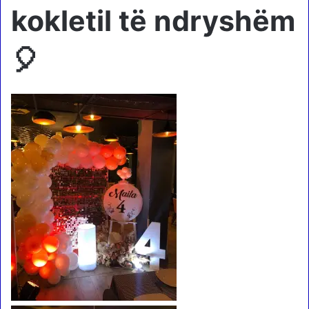
kokletil të ndryshëm
🎈