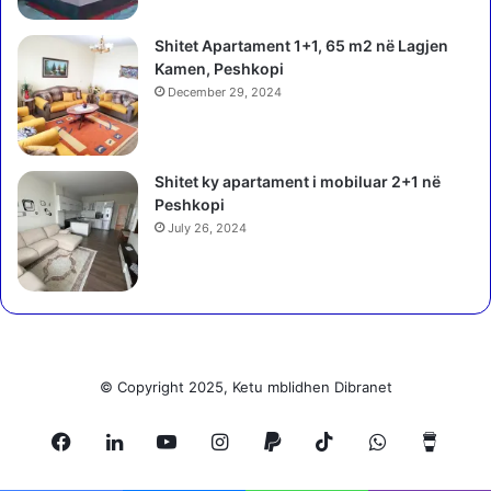
m
a
b
j
Shitet Apartament 1+1, 65 m2 në Lagjen
r
V
Kamen, Peshkopi
a
u
p
December 29, 2024
ç
a
i
f
ç
e
i
Shitet ky apartament i mobiluar 2+1 në
s
t
Peshkopi
t
:
July 26, 2024
i
P
m
r
i
e
t
s
t
i
ë
d
g
e
© Copyright 2025, Ketu mblidhen Dibranet
o
n
l
t
i
Facebook
LinkedIn
YouTube
Instagram
Paypal
TikTok
WhatsApp
Buy
a
t
n
n
a