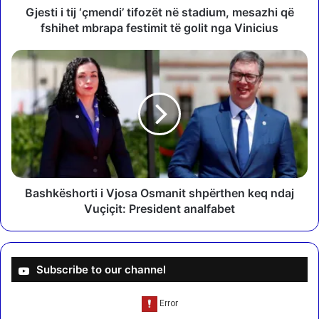
j
Gjesti i tij ‘çmendi’ tifozët në stadium, mesazhi që
‘
fshihet mbrapa festimit të golit nga Vinicius
ç
m
B
e
a
n
s
d
h
i
k
’
ë
t
s
i
h
f
o
o
r
Bashkëshorti i Vjosa Osmanit shpërthen keq ndaj
z
t
Vuçiçit: President analfabet
ë
i
t
i
n
V
ë
j
Subscribe to our channel
s
o
t
s
a
a