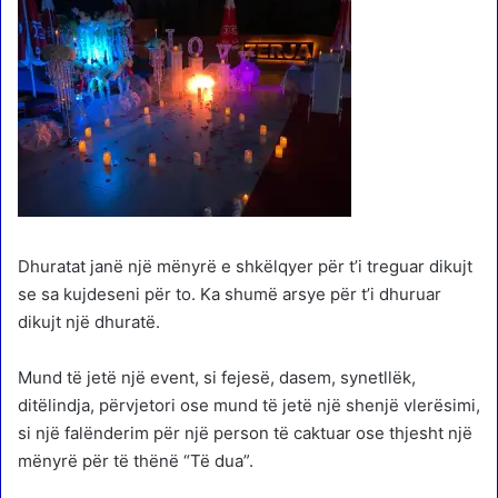
Dhuratat janë një mënyrë e shkëlqyer për t’i treguar dikujt
se sa kujdeseni për to. Ka shumë arsye për t’i dhuruar
dikujt një dhuratë.
Mund të jetë një event, si fejesë, dasem, synetllëk,
ditëlindja, përvjetori ose mund të jetë një shenjë vlerësimi,
si një falënderim për një person të caktuar ose thjesht një
mënyrë për të thënë “Të dua”.