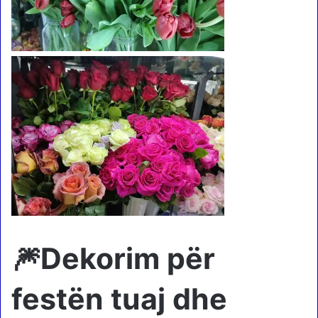
🎆Dekorim për
festën tuaj dhe