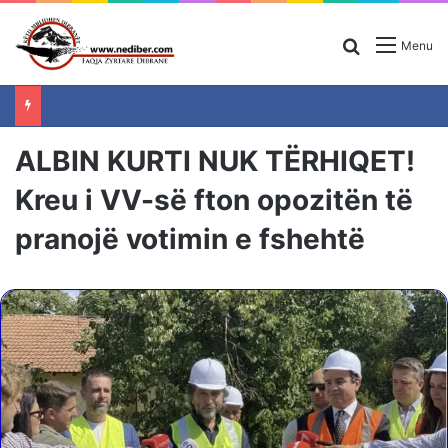
Search for
Menu
ALBIN KURTI NUK TËRHIQET!
Kreu i VV-së fton opozitën të
pranojë votimin e fshehtë