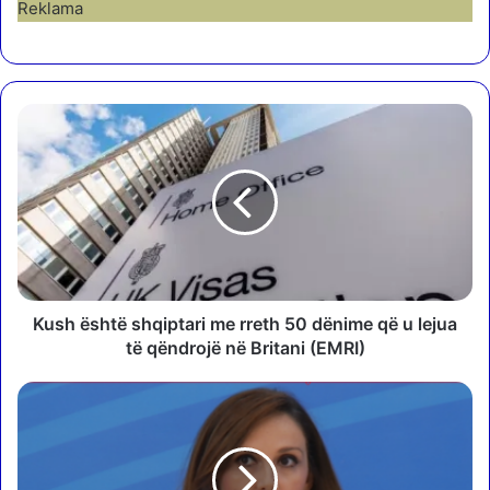
Reklama
K
u
s
h
ë
s
h
t
ë
s
Kush është shqiptari me rreth 50 dënime që u lejua
h
të qëndrojë në Britani (EMRI)
q
i
J
p
o
t
r
a
i
r
d