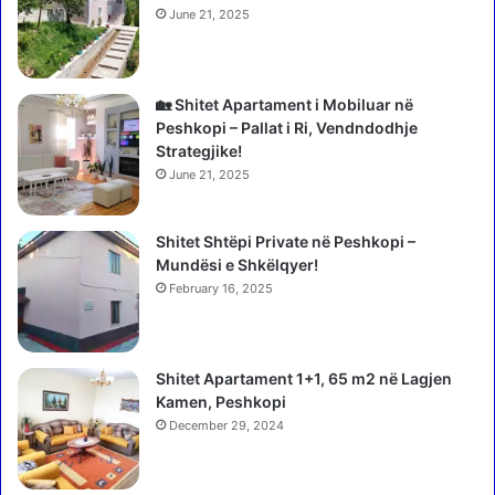
j
,
June 21, 2025
u
p
a
o
t
r
ë
g
🏡 Shitet Apartament i Mobiluar në
q
j
Peshkopi – Pallat i Ri, Vendndodhje
ë
i
Strategjike!
n
t
June 21, 2025
d
h
r
n
o
Shitet Shtëpi Private në Peshkopi –
j
j
Mundësi e Shkëlqyer!
ë
ë
e
February 16, 2025
n
m
ë
ë
B
s
Shitet Apartament 1+1, 65 m2 në Lagjen
r
h
Kamen, Peshkopi
i
u
t
December 29, 2024
m
a
ë
n
d