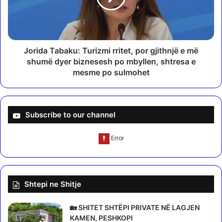
i
a
m
T
e
a
r
b
r
a
Jorida Tabaku: Turizmi rritet, por gjithnjë e më
e
k
shumë dyer biznesesh po mbyllen, shtresa e
t
u
mesme po sulmohet
h
:
5
T
0
u
d
r
Subscribe to our channel
ë
i
n
z
i
m
m
i
e
r
q
r
Shtepi ne Shitje
ë
i
u
t
l
e
🏡 SHITET SHTËPI PRIVATE NË LAGJEN
e
t
KAMEN, PESHKOPI