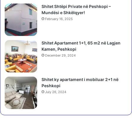
”
P
Shitet Shtëpi Private në Peshkopi –
,
o
Mundësi e Shkëlqyer!
g
h
r
February 16, 2025
e
a
t
b
o
i
Shitet Apartament 1+1, 65 m2 në Lagjen
j
t
Kamen, Peshkopi
m
ë
ë
December 29, 2024
s
p
i
ë
s
r
h
Shitet ky apartament i mobiluar 2+1 në
i
f
Peshkopi
d
a
July 26, 2024
e
q
n
e
t
t
i
n
f
ë
i
n
k
j