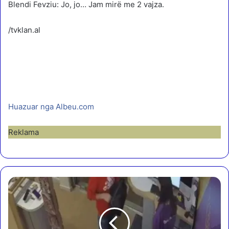
Blendi Fevziu: Jo, jo… Jam mirë me 2 vajza.
/tvklan.al
Huazuar nga Albeu.com
Reklama
G
r
a
b
i