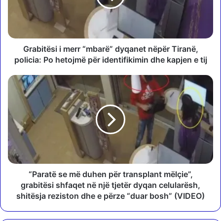
t
ë
s
i
i
Grabitësi i merr “mbarë” dyqanet nëpër Tiranë,
m
policia: Po hetojmë për identifikimin dhe kapjen e tij
e
r
“
r
P
“
a
m
r
b
a
a
t
r
ë
ë
s
”
e
d
m
“Paratë se më duhen për transplant mëlçie”,
y
ë
grabitësi shfaqet në një tjetër dyqan celularësh,
q
d
shitësja reziston dhe e përze “duar bosh” (VIDEO)
a
u
n
h