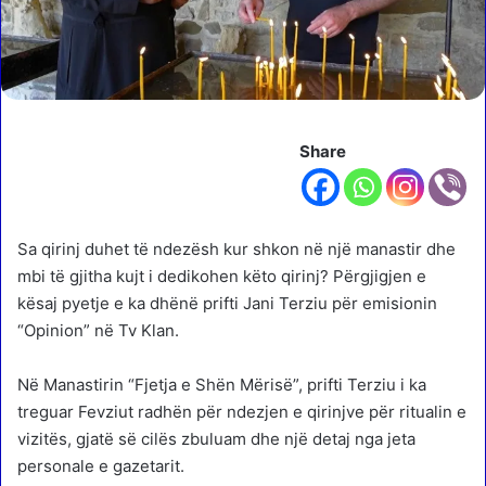
Share
Sa qirinj duhet të ndezësh kur shkon në një manastir dhe
mbi të gjitha kujt i dedikohen këto qirinj? Përgjigjen e
kësaj pyetje e ka dhënë prifti Jani Terziu për emisionin
“Opinion” në Tv Klan.
Në Manastirin “Fjetja e Shën Mërisë”, prifti Terziu i ka
treguar Fevziut radhën për ndezjen e qirinjve për ritualin e
vizitës, gjatë së cilës zbuluam dhe një detaj nga jeta
personale e gazetarit.