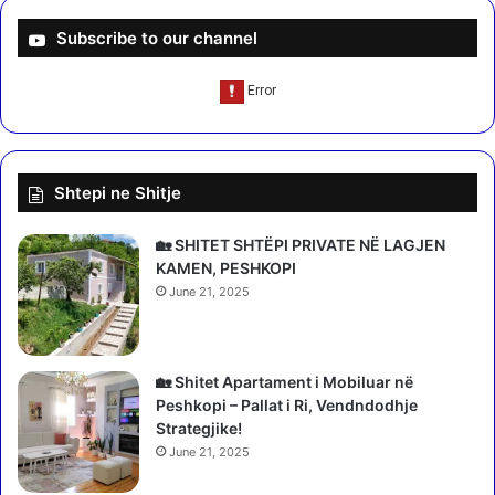
e
e
t
n
Subscribe to our channel
n
p
ë
ë
p
r
ë
t
r
r
T
a
Shtepi ne Shitje
i
n
r
s
a
p
🏡 SHITET SHTËPI PRIVATE NË LAGJEN
n
l
KAMEN, PESHKOPI
ë
a
June 21, 2025
,
n
p
t
o
m
l
ë
🏡 Shitet Apartament i Mobiluar në
i
l
Peshkopi – Pallat i Ri, Vendndodhje
c
ç
Strategjike!
i
i
June 21, 2025
a
e
: