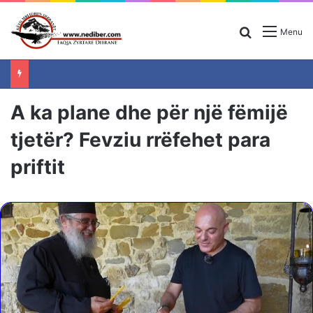
Search for
Menu
A ka plane dhe për një fëmijë
tjetër? Fevziu rrëfehet para
priftit