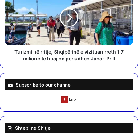
i
r
t
i
o
z
l
m
n
i
ë
n
T
ë
i
r
Turizmi në rritje, Shqipërinë e vizituan rreth 1.7
r
r
milionë të huaj në periudhën Janar-Prill
a
i
n
t
ë
j
,
e
Subscribe to our channel
d
,
e
S
t
h
a
q
j
i
e
p
Shtepi ne Shitje
t
ë
e
r