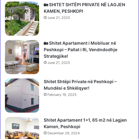
p
i
🏡 SHITET SHTËPI PRIVATE NË LAGJEN
a
n
KAMEN, PESHKOPI
r
ë
June 21, 2025
a
e
v
i
z
🏡 Shitet Apartament i Mobiluar në
i
Peshkopi – Pallat i Ri, Vendndodhje
t
Strategjike!
u
June 21, 2025
a
n
Shitet Shtëpi Private në Peshkopi –
r
Mundësi e Shkëlqyer!
r
e
February 16, 2025
t
h
1
Shitet Apartament 1+1, 65 m2 në Lagjen
.
Kamen, Peshkopi
7
December 29, 2024
m