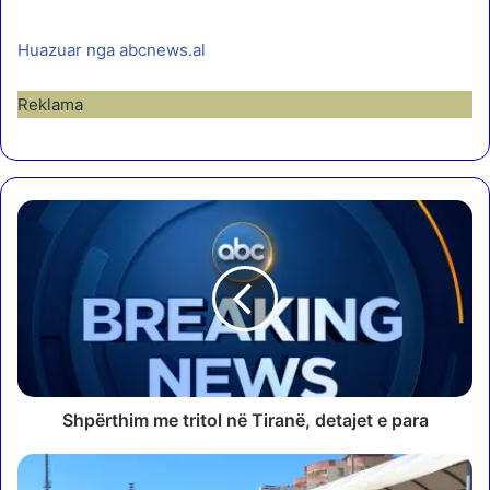
Huazuar nga abcnews.al
Reklama
S
h
p
ë
r
t
h
i
m
m
Shpërthim me tritol në Tiranë, detajet e para
e
t
T
r
u