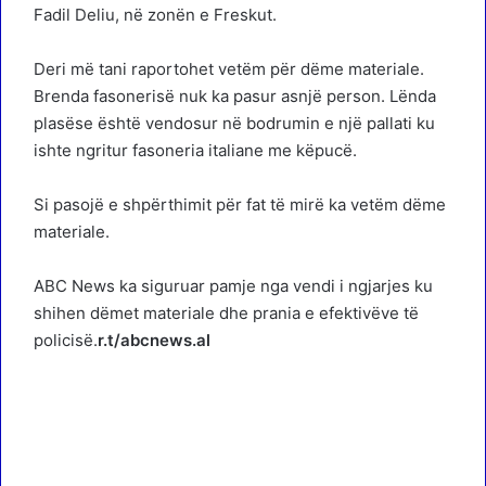
Fadil Deliu, në zonën e Freskut.
Deri më tani raportohet vetëm për dëme materiale.
Brenda fasonerisë nuk ka pasur asnjë person. Lënda
plasëse është vendosur në bodrumin e një pallati ku
ishte ngritur fasoneria italiane me këpucë.
Si pasojë e shpërthimit për fat të mirë ka vetëm dëme
materiale.
ABC News ka siguruar pamje nga vendi i ngjarjes ku
shihen dëmet materiale dhe prania e efektivëve të
policisë.
r.t/abcnews.al