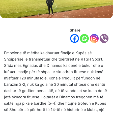
Share
Emocione të mëdha ka dhuruar finalja e Kupës së
Shqipërisë, e transmetuar drejtpërdrejt në RTSH Sport.
Sfida mes Egnatias dhe Dinamos ka qenë e bukur dhe e
luftuar, madje për të shpallur skuadrën fituese nuk kanë
mjaftuar 120 minuta lojë. Koha e rregullt përfundon në
barazim 2-2, nuk ka gola në 30 minutat shtesë dhe është
dashur të goditen penalltitë, që të vendoset se kush do të
jetë skuadra fituese. Lojtarët e Dinamos tregohen më të
saktë nga pika e bardhë (5-4) dhe fitojnë trofeun e Kupës
së Shqipërisë për herë të 14-të në historinë e klubit, një