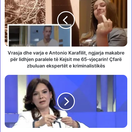
r
a
s
j
a
d
h
e
v
Vrasja dhe varja e Antonio Karafilit, ngjarja makabre
a
për lidhjen paralele të Kejsit me 65-vjeçarin! Çfarë
r
zbuluan ekspertët e kriminalistikës
j
a
A
e
e
A
k
n
a
t
d
o
ë
n
m
i
t
o
u