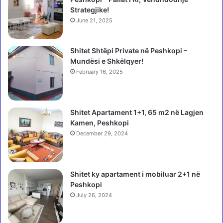
r
s
Strategjike!
e
t
June 21, 2025
p
i
ë
m
r
Shitet Shtëpi Private në Peshkopi –
i
l
Mundësi e Shkëlqyer!
i
i
V
February 16, 2025
d
e
h
l
j
i
Shitet Apartament 1+1, 65 m2 në Lagjen
e
a
Kamen, Peshkopi
n
j
p
December 29, 2024
t
a
?
r
J
a
a
Shitet ky apartament i mobiluar 2+1 në
l
s
Peshkopi
e
i
July 26, 2024
l
p
e
ë
t
r