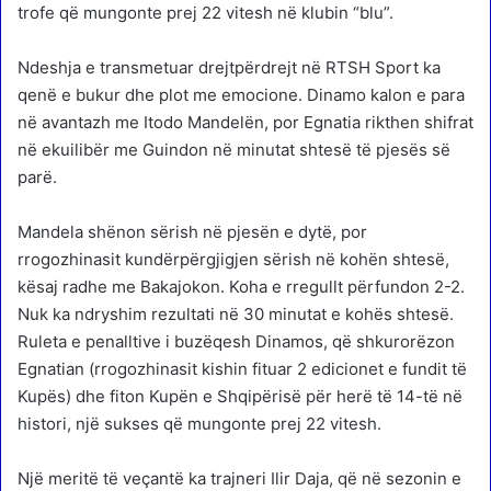
trofe që mungonte prej 22 vitesh në klubin “blu”.
Ndeshja e transmetuar drejtpërdrejt në RTSH Sport ka
qenë e bukur dhe plot me emocione. Dinamo kalon e para
në avantazh me Itodo Mandelën, por Egnatia rikthen shifrat
në ekuilibër me Guindon në minutat shtesë të pjesës së
parë.
Mandela shënon sërish në pjesën e dytë, por
rrogozhinasit kundërpërgjigjen sërish në kohën shtesë,
kësaj radhe me Bakajokon. Koha e rregullt përfundon 2-2.
Nuk ka ndryshim rezultati në 30 minutat e kohës shtesë.
Ruleta e penalltive i buzëqesh Dinamos, që shkurorëzon
Egnatian (rrogozhinasit kishin fituar 2 edicionet e fundit të
Kupës) dhe fiton Kupën e Shqipërisë për herë të 14-të në
histori, një sukses që mungonte prej 22 vitesh.
Një meritë të veçantë ka trajneri Ilir Daja, që në sezonin e