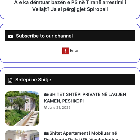
K
a
A e ka dëmtuar bazën e PS në Tiranë arrestimi i
a
r
Veliajt? Ja si përgjigjet Spiropali
r
b
a
a
f
z
i
ë
Subscribe to our channel
l
n
i
e
t
P
,
S
n
n
g
ë
Shtepi ne Shitje
j
T
a
i
r
r
🏡 SHITET SHTËPI PRIVATE NË LAGJEN
j
a
KAMEN, PESHKOPI
a
n
June 21, 2025
m
ë
a
a
k
r
a
r
🏡 Shitet Apartament i Mobiluar në
b
e
Peshkopi – Pallat i Ri, Vendndodhje