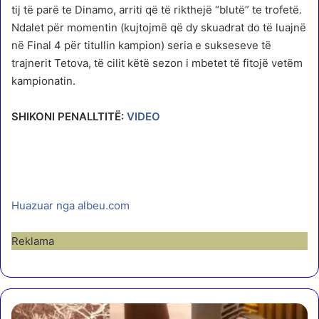
tij të parë te Dinamo, arriti që të rikthejë “blutë” te trofetë.
Ndalet për momentin (kujtojmë që dy skuadrat do të luajnë
në Final 4 për titullin kampion) seria e sukseseve të
trajnerit Tetova, të cilit këtë sezon i mbetet të fitojë vetëm
kampionatin.
SHIKONI PENALLTITË:
VIDEO
Huazuar nga albeu.com
Reklama
V