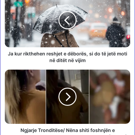
a
k
u
r
r
i
k
t
h
Ja kur rikthehen reshjet e dëborës, si do të jetë moti
e
në ditët në vijim
h
e
N
n
g
r
j
e
a
s
r
h
j
j
e
e
T
t
r
e
o
Ngjarje Tronditëse/ Nëna shiti foshnjën e