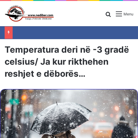
Search for
Menu
Temperatura deri në -3 gradë
celsius/ Ja kur rikthehen
reshjet e dëborës…