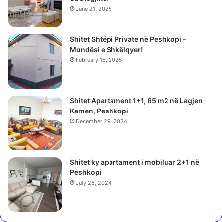
n
j
June 21, 2025
ë
ë
d
n
i
Shitet Shtëpi Private në Peshkopi –
e
t
Mundësi e Shkëlqyer!
p
ë
o
February 16, 2025
t
r
n
s
ë
a
Shitet Apartament 1+1, 65 m2 në Lagjen
v
l
Kamen, Peshkopi
i
i
j
December 29, 2024
n
i
d
m
u
r
Shitet ky apartament i mobiluar 2+1 në
q
Peshkopi
ë
July 26, 2024
t
ë
p
a