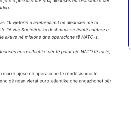
të jetë e përkushtuar ndaj aleancës euro-atlantike për
lidare
ari 16 vjetorin e anëtarësimit në aleancën më të
to 16 vite Shqipëria ka dëshmuar se është anëtare e
je aktive në misione dhe operacione të NATO-s.
aleancës euro-atlantike për të patur një NATO të fortë,
 ka marrë pjesë në operacione të rëndësishme të
 vend që ndan vlerat euro-atlantike dhe angazhohet për