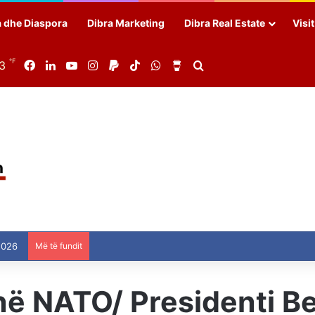
a dhe Diaspora
Dibra Marketing
Dibra Real Estate
Visi
℉
83
Facebook
LinkedIn
YouTube
Instagram
Paypal
TikTok
WhatsApp
Buy Me a Coffee
Search for
2026
Më të fundit
 në NATO/ Presidenti Be