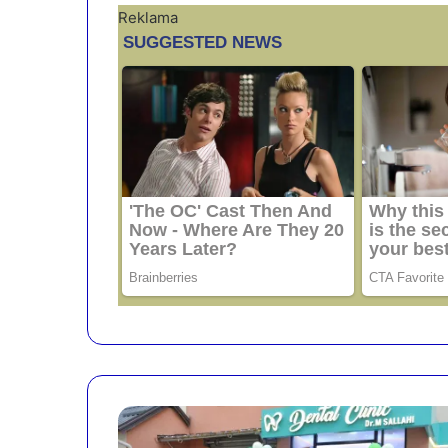
Reklama
"
D