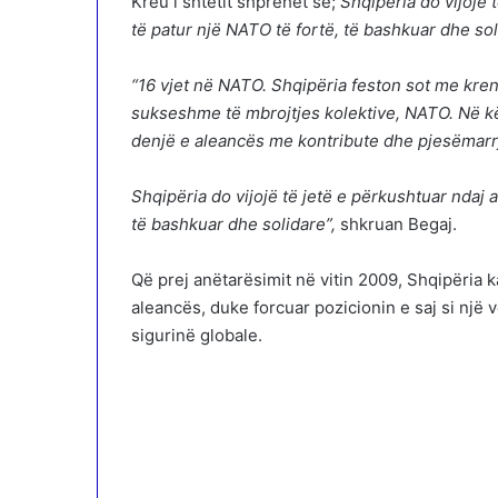
Kreu i shtetit shprehet se;
Shqipëria do vijojë 
të patur një NATO të fortë, të bashkuar dhe so
“16 vjet në NATO. Shqipëria feston sot me kren
sukseshme të mbrojtjes kolektive, NATO. Në kë
denjë e aleancës me kontribute dhe pjesëmarr
Shqipëria do vijojë të jetë e përkushtuar ndaj 
të bashkuar dhe solidare”,
shkruan Begaj.
Që prej anëtarësimit në vitin 2009, Shqipëria
aleancës, duke forcuar pozicionin e saj si një
sigurinë globale.