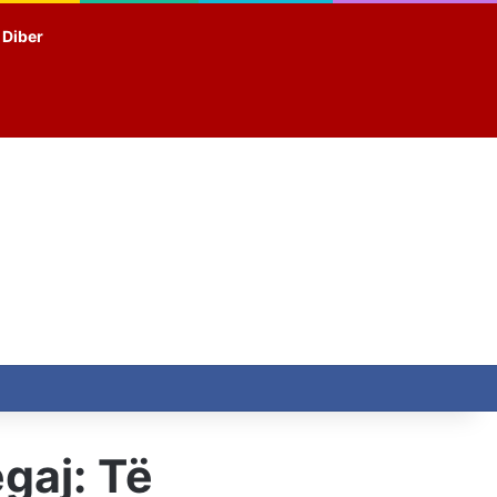
t Diber
gaj: Të