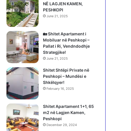
NË LAGJEN KAMEN,
PESHKOPI
June 21, 2025
🏡 Shitet Apartament i
Mobiluar në Peshkopi –
Pallat i Ri, Vendndodhje
Strategjike!
June 21, 2025
Shitet Shtëpi Private në
Peshkopi – Mundësi e
Shkëlqyer!
February 16, 2025
Shitet Apartament 1+1, 65
m2 në Lagjen Kamen,
Peshkopi
December 29, 2024