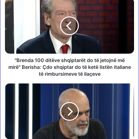
"
B
r
e
n
d
a
1
0
0
"Brenda 100 ditëve shqiptarët do të jetojnë më
d
mirë" Berisha: Çdo shqiptar do të ketë listën italiane
i
të rimbursimeve të ilaçeve
t
ë
Z
v
y
e
r
s
t
h
a
q
r
i
ë
p
t
t
s