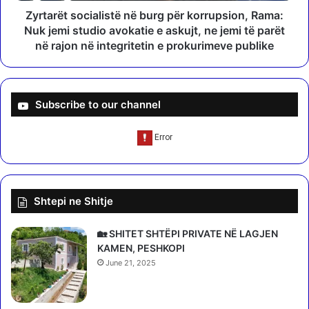
a
o
Zyrtarët socialistë në burg për korrupsion, Rama:
r
c
Nuk jemi studio avokatie e askujt, ne jemi të parët
ë
i
në rajon në integritetin e prokurimeve publike
t
a
d
l
o
i
t
s
Subscribe to our channel
ë
t
j
ë
e
n
t
ë
o
b
j
u
n
Shtepi ne Shitje
r
ë
g
m
p
🏡 SHITET SHTËPI PRIVATE NË LAGJEN
ë
ë
KAMEN, PESHKOPI
m
r
June 21, 2025
i
k
r
o
ë
r