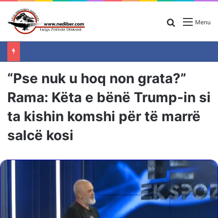
Search for
Menu
“Pse nuk u hoq non grata?”
Rama: Këta e bënë Trump-in si
ta kishin komshi për të marrë
salcë kosi