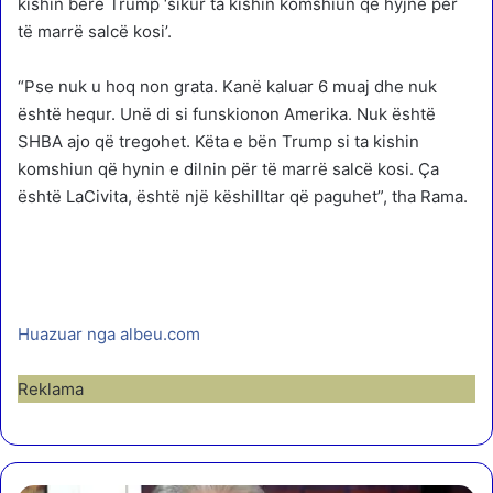
kishin bërë Trump ‘sikur ta kishin komshiun që hyjnë për
të marrë salcë kosi’.
“Pse nuk u hoq non grata. Kanë kaluar 6 muaj dhe nuk
është hequr. Unë di si funskionon Amerika. Nuk është
SHBA ajo që tregohet. Këta e bën Trump si ta kishin
komshiun që hynin e dilnin për të marrë salcë kosi. Ça
është LaCivita, është një këshilltar që paguhet”, tha Rama.
Huazuar nga albeu.com
Reklama