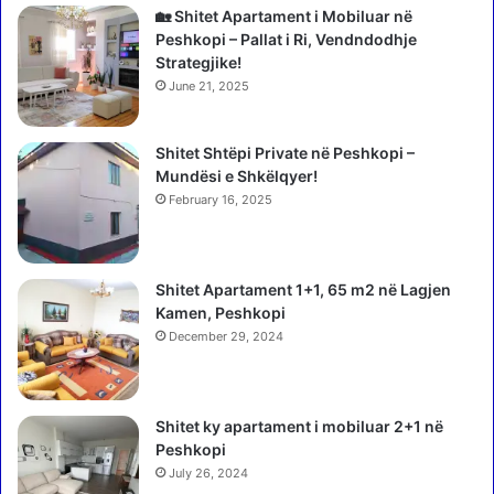
"
r
🏡 Shitet Apartament i Mobiluar në
B
u
Peshkopi – Pallat i Ri, Vendndodhje
e
p
Strategjike!
r
s
June 21, 2025
i
i
s
o
h
Shitet Shtëpi Private në Peshkopi –
n
a
Mundësi e Shkëlqyer!
,
:
R
February 16, 2025
Ç
a
d
m
o
a
s
Shitet Apartament 1+1, 65 m2 në Lagjen
:
h
Kamen, Peshkopi
N
q
December 29, 2024
u
i
k
p
j
t
e
Shitet ky apartament i mobiluar 2+1 në
a
m
Peshkopi
r
i
d
July 26, 2024
s