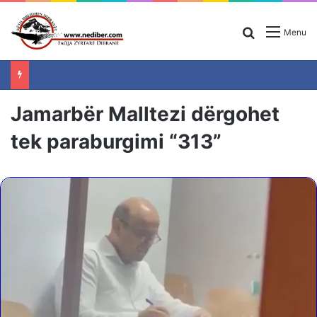
Search for
Menu
Jamarbër Malltezi dërgohet
tek paraburgimi “313”