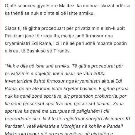
Gjatë seancës gjyqësore Malltezi ka mohuar akuzat ndërsa
ka thënë se nuk e dinte ai që ishte armiku.
Siaps tij të gjitha proceduart për privatizimin e ish-klubit
Partizani janë të rregullta, madje janë firmosur nga
kryeministri Edi Rama, i cili në aë periudhë mbante postin
e kreut të Bashkisë së Tiranës.
“
Nuk e dija që isha unë armiku. Të gjitha procedurat për
privatizimin e objektit, kanë nisur në vitin 2000.
Inventarizimi është firmosur nga kryeministri aktual Edi
Rama, që ne atë kohë ishte kryetar bashkie. E gjithë prona
nuk ka qenë zonë sportive, siç pretendon prokuroria, por
ka qenë pjesërisht sportive dhe pjesërisht banimi. Zona
sportive ka qenë me uzurpues të paligjshëm i cili
pretendonte se e kishte të regjistruar shoqëri aksionere Kf
Partizani. Vetë Ministria e Mbrojtjes në kohën e Pandeli
Majkos ka hapur një proces gjyqësor në gjykatën e