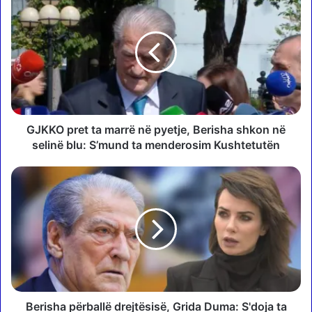
J
K
K
O
p
r
e
t
t
GJKKO pret ta marrë në pyetje, Berisha shkon në
a
selinë blu: S’mund ta menderosim Kushtetutën
m
a
B
r
e
r
r
ë
i
n
s
ë
h
p
a
y
p
e
ë
t
r
Berisha përballë drejtësisë, Grida Duma: S'doja ta