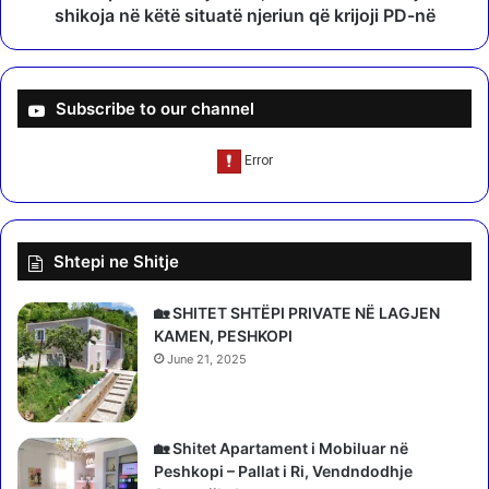
j
b
shikoja në këtë situatë njeriun që krijoji PD-në
e
a
,
l
B
l
e
ë
Subscribe to our channel
r
d
i
r
s
e
h
j
a
t
s
ë
Shtepi ne Shitje
h
s
k
i
o
s
🏡 SHITET SHTËPI PRIVATE NË LAGJEN
n
ë
KAMEN, PESHKOPI
n
,
June 21, 2025
ë
G
s
r
e
i
l
d
🏡 Shitet Apartament i Mobiluar në
i
a
Peshkopi – Pallat i Ri, Vendndodhje