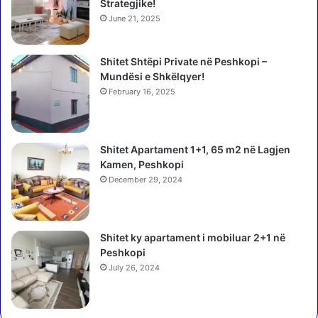
n
D
Strategjike!
ë
u
June 21, 2025
b
m
l
a
u
Shitet Shtëpi Private në Peshkopi –
:
:
Mundësi e Shkëlqyer!
S
S
'
February 16, 2025
’
d
m
o
u
j
Shitet Apartament 1+1, 65 m2 në Lagjen
n
a
Kamen, Peshkopi
d
t
t
December 29, 2024
a
a
s
m
h
e
i
Shitet ky apartament i mobiluar 2+1 në
n
k
Peshkopi
d
o
July 26, 2024
e
j
r
a
o
n
s
ë