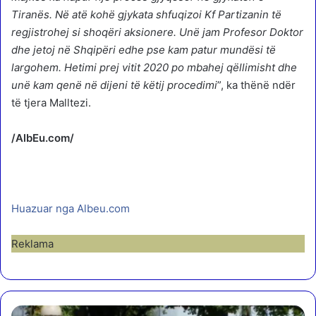
Tiranës. Në atë kohë gjykata shfuqizoi Kf Partizanin të
regjistrohej si shoqëri aksionere. Unë jam Profesor Doktor
dhe jetoj në Shqipëri edhe pse kam patur mundësi të
largohem. Hetimi prej vitit 2020 po mbahej qëllimisht dhe
unë kam qenë në dijeni të këtij procedimi
”, ka thënë ndër
të tjera Malltezi.
/AlbEu.com/
Huazuar nga Albeu.com
Reklama
G