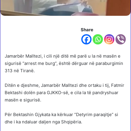
Share
Jamarbër Malltezi, i cili një ditë më parë u la në masën e
sigurisë “arrest me burg”, është dërguar në paraburgimin
313 në Tiranë.
Ditën e djeshme, Jamarbër Malltezi dhe ortaku i tij, Fatmir
Bektashi dolën para GJKKO-së, e cila la të pandryshuar
masën e sigurisë.
Për Bektashin Gjykata ka kërkuar “Detyrim paraqitje” si
dhe i ka ndaluar daljen nga Shqipëria.