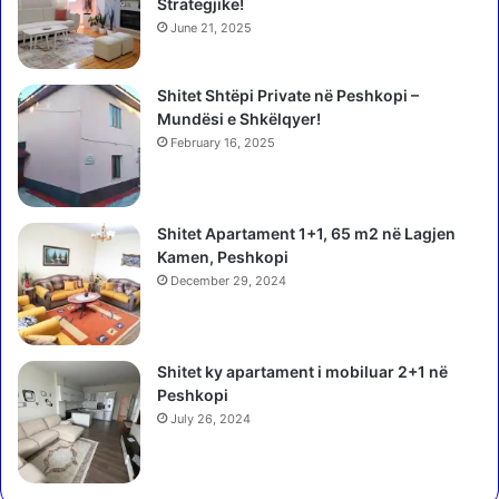
r
Strategjike!
r
June 21, 2025
e
n
Shitet Shtëpi Private në Peshkopi –
j
Mundësi e Shkëlqyer!
a
s
February 16, 2025
h
t
ë
Shitet Apartament 1+1, 65 m2 në Lagjen
t
Kamen, Peshkopi
ë
December 29, 2024
r
i
n
j
Shitet ky apartament i mobiluar 2+1 në
t
Peshkopi
ë
July 26, 2024
q
ë
k
ë