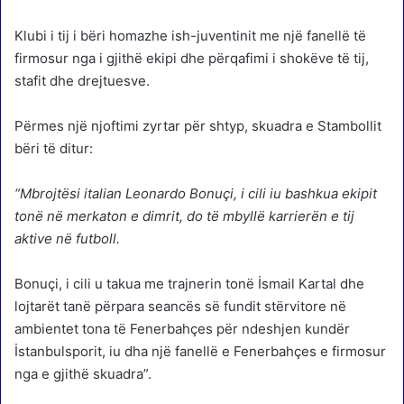
Klubi i tij i bëri homazhe ish-juventinit me një fanellë të
firmosur nga i gjithë ekipi dhe përqafimi i shokëve të tij,
stafit dhe drejtuesve.
Përmes një njoftimi zyrtar për shtyp, skuadra e Stambollit
bëri të ditur:
“Mbrojtësi italian Leonardo Bonuçi, i cili iu bashkua ekipit
tonë në merkaton e dimrit, do të mbyllë karrierën e tij
aktive në futboll.
Bonuçi, i cili u takua me trajnerin tonë İsmail Kartal dhe
lojtarët tanë përpara seancës së fundit stërvitore në
ambientet tona të Fenerbahçes për ndeshjen kundër
İstanbulsporit, iu dha një fanellë e Fenerbahçes e firmosur
nga e gjithë skuadra”.