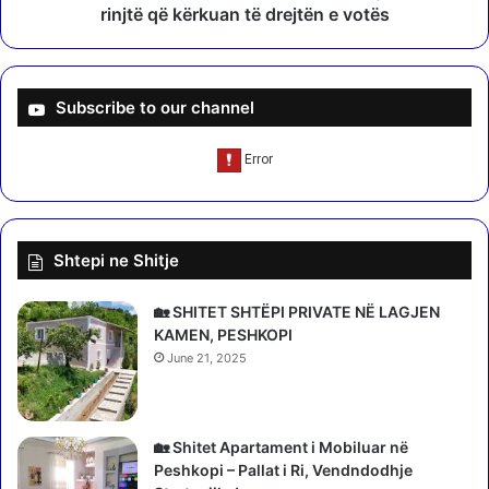
r
c
rinjtë që kërkuan të drejtën e votës
,
i
e
a
h
l
ë
i
Subscribe to our channel
n
s
ë
t
2
ë
7
t
m
n
a
ë
Shtepi ne Shitje
j
M
2
i
0
l
🏡 SHITET SHTËPI PRIVATE NË LAGJEN
2
a
KAMEN, PESHKOPI
4
n
June 21, 2025
o
/
N
x
🏡 Shitet Apartament i Mobiluar në
i
Peshkopi – Pallat i Ri, Vendndodhje