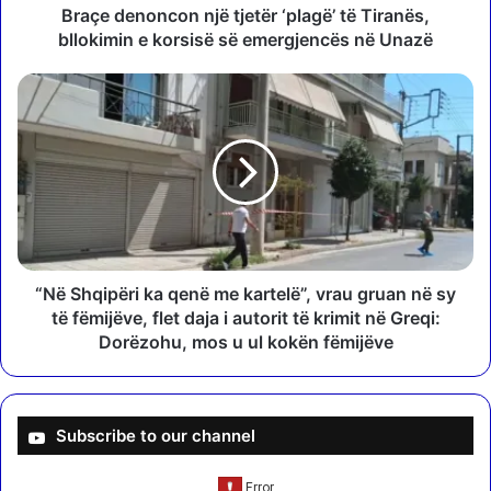
n
Braçe denoncon një tjetër ‘plagë’ të Tiranës,
c
bllokimin e korsisë së emergjencës në Unazë
o
n
“
n
N
j
ë
ë
S
t
h
j
q
e
i
t
p
ë
ë
r
r
“Në Shqipëri ka qenë me kartelë”, vrau gruan në sy
‘
i
të fëmijëve, flet daja i autorit të krimit në Greqi:
p
k
Dorëzohu, mos u ul kokën fëmijëve
l
a
a
q
g
e
ë
n
Subscribe to our channel
’
ë
t
m