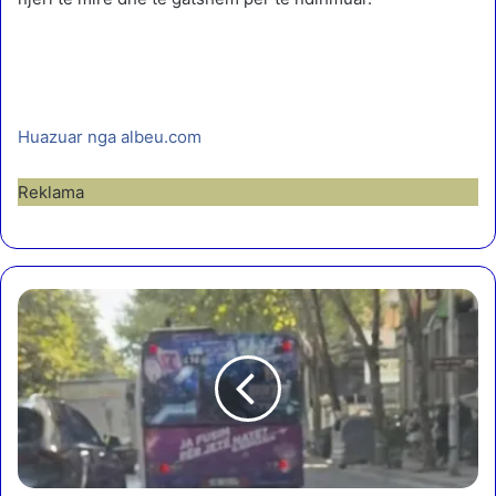
Huazuar nga albeu.com
Reklama
B
r
a
ç
e
d
e
n
o