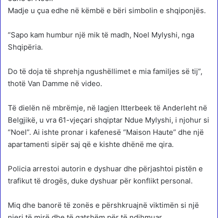
Madje u çua edhe në këmbë e bëri simbolin e shqiponjës.
“Sapo kam humbur një mik të madh, Noel Mylyshi, nga
Shqipëria.
Do të doja të shprehja ngushëllimet e mia familjes së tij”,
thotë Van Damme në video.
Të dielën në mbrëmje, në lagjen Itterbeek të Anderleht në
Belgjikë, u vra 61-vjeçari shqiptar Ndue Mylyshi, i njohur si
“Noel”. Ai ishte pronar i kafenesë “Maison Haute” dhe një
apartamenti sipër saj që e kishte dhënë me qira.
Policia arrestoi autorin e dyshuar dhe përjashtoi pistën e
trafikut të drogës, duke dyshuar për konflikt personal.
Miq dhe banorë të zonës e përshkruajnë viktimën si një
njeri të mirë dhe të gatshëm për të ndihmuar.