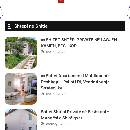
ë
e
T
k
i
a
r
r
Shtepi ne Shitje
a
t
n
e
ë
l
🏡 SHITET SHTËPI PRIVATE NË LAGJEN
s
ë
KAMEN, PESHKOPI
,
”
June 21, 2025
b
,
l
v
l
r
o
a
🏡 Shitet Apartament i Mobiluar në
k
u
Peshkopi – Pallat i Ri, Vendndodhje
i
g
Strategjike!
m
r
June 21, 2025
i
u
n
a
e
Shitet Shtëpi Private në Peshkopi –
n
k
Mundësi e Shkëlqyer!
n
o
ë
February 16, 2025
r
s