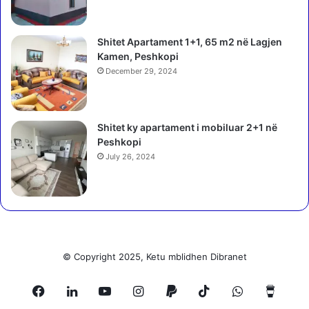
s
y
i
t
Shitet Apartament 1+1, 65 m2 në Lagjen
s
ë
Kamen, Peshkopi
ë
f
s
December 29, 2024
ë
ë
m
e
i
m
j
Shitet ky apartament i mobiluar 2+1 në
e
ë
Peshkopi
r
v
July 26, 2024
g
e
j
,
e
f
n
l
c
e
ë
t
s
d
© Copyright 2025, Ketu mblidhen Dibranet
n
a
ë
j
U
Facebook
LinkedIn
YouTube
Instagram
Paypal
TikTok
WhatsApp
Buy
a
n
i