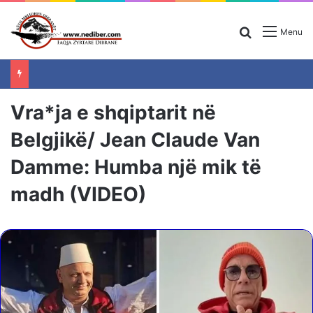
Search for
Menu
Vra*ja e shqiptarit në
Belgjikë/ Jean Claude Van
Damme: Humba një mik të
madh (VIDEO)