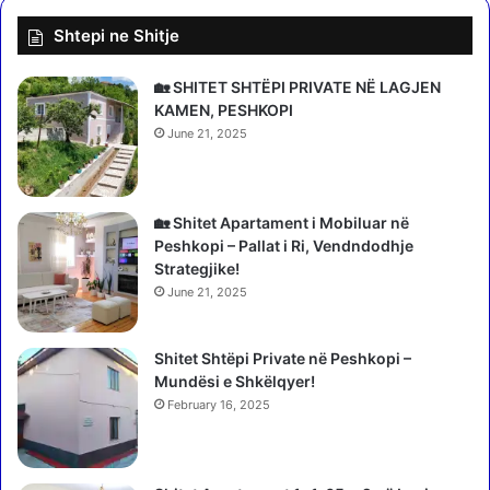
e
Shtepi ne Shitje
t
ë
q
🏡 SHITET SHTËPI PRIVATE NË LAGJEN
y
KAMEN, PESHKOPI
t
June 21, 2025
e
t
i
t
🏡 Shitet Apartament i Mobiluar në
t
Peshkopi – Pallat i Ri, Vendndodhje
ë
Strategjike!
V
June 21, 2025
l
o
Shitet Shtëpi Private në Peshkopi –
r
Mundësi e Shkëlqyer!
ë
s
February 16, 2025
/
2
t