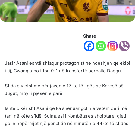
Share
Jasir Asani është shfaqur protagonist në ndeshjen që ekipi
i tij, Gwangju po fiton 0-1 në transfertë përballë Daegu.
Sfida e vlefshme për javën e 17-të të ligës së Koresë së
Jugut, mbylli pjesën e parë.
Ishte pikërisht Asani që ka shënuar golin e vetëm deri më
tani në këtë sfidë. Sulmuesi i Kombëtares shqiptare, gjeti
golin nëpërmjet një penalltie në minutën e 44-të të sfidës.