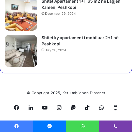
Shitet Apartament 1+1, 65 m2 në Lagjen
ë
Kamen, Peshkopi
r
December 29, 2024
i
n
j
t
Shitet ky apartament i mobiluar 2+1 në
ë
Peshkopi
a
July 26, 2024
k
s
i
d
e
n
t
© Copyright 2025, Ketu mblidhen Dibranet
u
a
Facebook
LinkedIn
YouTube
Instagram
Paypal
TikTok
WhatsApp
Buy
r
,
n
Me
j
ë