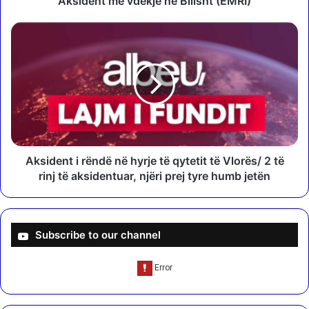
Aksident me vdekje në Bilisht (EMRI)
v
d
A
e
k
k
s
j
i
e
d
n
e
ë
n
B
t
i
i
l
r
Aksident i rëndë në hyrje të qytetit të Vlorës/ 2 të
i
ë
rinj të aksidentuar, njëri prej tyre humb jetën
s
n
h
d
t
ë
(
n
Subscribe to our channel
E
ë
M
h
R
y
I
r
)
j