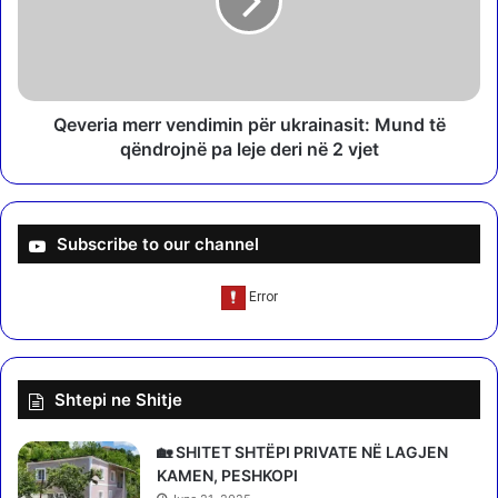
l
r
m
i
i
a
k
m
u
e
d
r
Qeveria merr vendimin për ukrainasit: Mund të
o
r
qëndrojnë pa leje deri në 2 vjet
t
v
ë
e
j
n
e
d
Subscribe to our channel
n
i
ë
m
p
i
j
n
e
p
s
ë
Shtepi ne Shitje
ë
r
L
u
u
k
🏡 SHITET SHTËPI PRIVATE NË LAGJEN
i
r
KAMEN, PESHKOPI
z
a