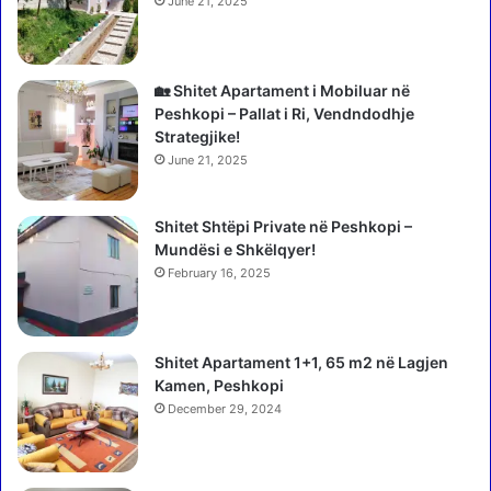
June 21, 2025
i
i
d
n
h
a
e
s
🏡 Shitet Apartament i Mobiluar në
O
i
Peshkopi – Pallat i Ri, Vendndodhje
l
t
Strategjike!
t
:
June 21, 2025
a
M
,
u
k
Shitet Shtëpi Private në Peshkopi –
n
u
Mundësi e Shkëlqyer!
d
s
t
February 16, 2025
h
ë
d
q
o
ë
Shitet Apartament 1+1, 65 m2 në Lagjen
e
n
Kamen, Peshkopi
l
d
u
December 29, 2024
r
a
o
j
j
ë
n