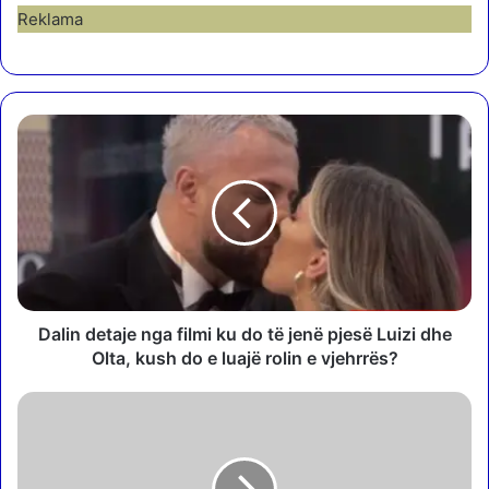
Reklama
D
a
l
i
n
d
e
t
a
j
Dalin detaje nga filmi ku do të jenë pjesë Luizi dhe
e
Olta, kush do e luajë rolin e vjehrrës?
n
g
Q
a
e
f
v
i
e