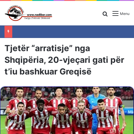
Search for
Menu
Tjetër “arratisje” nga
Shqipëria, 20-vjeçari gati për
t’iu bashkuar Greqisë