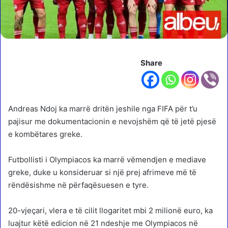
Share
Andreas Ndoj ka marrë dritën jeshile nga FIFA për t’u
pajisur me dokumentacionin e nevojshëm që të jetë pjesë
e kombëtares greke.
Futbollisti i Olympiacos ka marrë vëmendjen e mediave
greke, duke u konsideruar si një prej afrimeve më të
rëndësishme në përfaqësuesen e tyre.
20-vjeçari, vlera e të cilit llogaritet mbi 2 milionë euro, ka
luajtur këtë edicion në 21 ndeshje me Olympiacos në