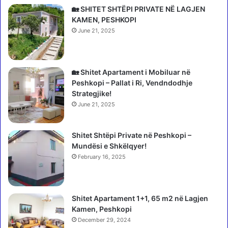
r
h
🏡 SHITET SHTËPI PRIVATE NË LAGJEN
e
e
KAMEN, PESHKOPI
n
d
June 21, 2025
c
y
V
f
a
ë
n
m
🏡 Shitet Apartament i Mobiluar në
g
i
Peshkopi – Pallat i Ri, Vendndodhje
j
j
Strategjike!
e
ë
June 21, 2025
l
t
i
e
z
Shitet Shtëpi Private në Peshkopi –
g
b
Mundësi e Shkëlqyer!
a
u
z
February 16, 2025
l
e
o
t
n
a
Shitet Apartament 1+1, 65 m2 në Lagjen
t
r
Kamen, Peshkopi
ë
i
p
December 29, 2024
t