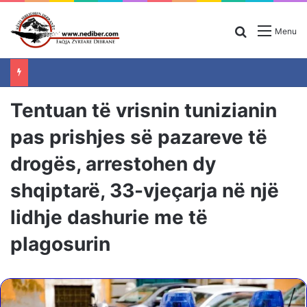
Search for
Menu
Tentuan të vrisnin tunizianin
pas prishjes së pazareve të
drogës, arrestohen dy
shqiptarë, 33-vjeçarja në një
lidhje dashurie me të
plagosurin