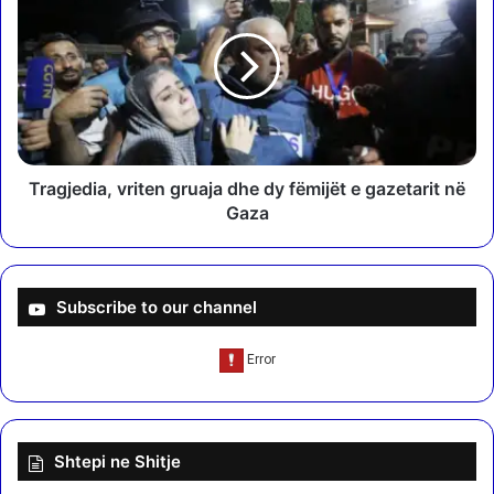
r
y
a
s
g
h
j
o
e
j
d
n
i
ë
a
S
,
Tragjedia, vriten gruaja dhe dy fëmijët e gazetarit në
h
v
Gaza
q
r
i
i
p
t
ë
e
Subscribe to our channel
r
n
i
g
n
r
ë
u
"
a
,
j
Shtepi ne Shitje
L
a
o
d