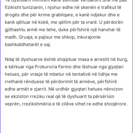
fizikisht tunizianin, i njohur edhe në skenën e trafikut të
drogës dhe për krime grabitqare, e kanë ndjekur dhe e
kanë qëlluar në kokë, me qëllim për ta vrarë. U përdorën
gjithashtu armë me tehe, duke përfshirë një hanxhar të
madh. Gruaja, e pajisur me shkop, inkurajonte
bashkatdhetarët e saj.
Ndaj të dyshuarve është shqiptuar masa e arrestit në burg,
e kërkuar nga Prokuroria Fermo dhe lëshuar nga gjyqtari
hetues, për vrasje të mbetur në tentativë në lidhje me
rrethanë rënduese të përdorimit të armëve, përfshirë
edhe armët e zjarrit. Në urdhër gjyqtari hetues nënvizon
se ekziston rreziku real që të dyshuarit ta përsërisin
veprën, rrezikshmëria e të cilëve vihet re edhe shoqërore.