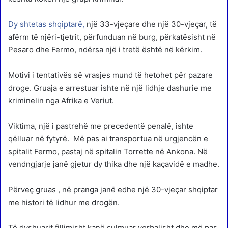
Dy shtetas shqiptarë,
një 33-vjeçare dhe një 30-vjeçar, të
afërm të njëri-tjetrit, përfunduan në burg, përkatësisht në
Pesaro dhe Fermo, ndërsa një i tretë është në kërkim.
Motivi i tentativës së vrasjes mund të hetohet për pazare
droge. Gruaja e arrestuar ishte në një lidhje dashurie me
kriminelin nga Afrika e Veriut.
Viktima, një i pastrehë me precedentë penalë, ishte
qëlluar në fytyrë. Më pas ai transportua në urgjencën e
spitalit Fermo, pastaj në spitalin Torrette në Ankona. Në
vendngjarje janë gjetur dy thika dhe një kaçavidë e madhe.
Përveç gruas , në pranga janë edhe një 30-vjeçar shqiptar
me histori të lidhur me drogën.
Të dyshuarit fillimisht kanë sulmuar verbalisht dhe më pas