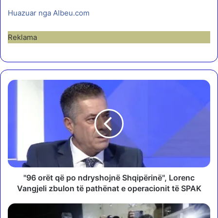
Huazuar nga Albeu.com
Reklama
"
9
6
o
r
ë
t
q
ë
p
"96 orët që po ndryshojnë Shqipërinë", Lorenc
o
Vangjeli zbulon të pathënat e operacionit të SPAK
n
d
T
r