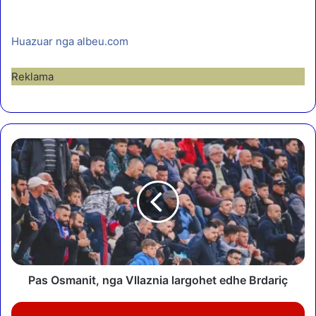
Huazuar nga albeu.com
Reklama
P
a
s
O
s
m
a
n
i
t
Pas Osmanit, nga Vllaznia largohet edhe Brdariç
,
n
P