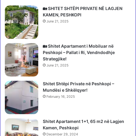
e
2
B
0
🏡 SHITET SHTËPI PRIVATE NË LAGJEN
r
2
KAMEN, PESHKOPI
d
5
June 21, 2025
a
,
r
k
i
t
ç
h
🏡 Shitet Apartament i Mobiluar në
j
Peshkopi – Pallat i Ri, Vendndodhje
e
Strategjike!
l
June 21, 2025
l
i
Shitet Shtëpi Private në Peshkopi –
m
Mundësi e Shkëlqyer!
e
d
February 16, 2025
h
e
v
Shitet Apartament 1+1, 65 m2 në Lagjen
r
Kamen, Peshkopi
a
December 29, 2024
n