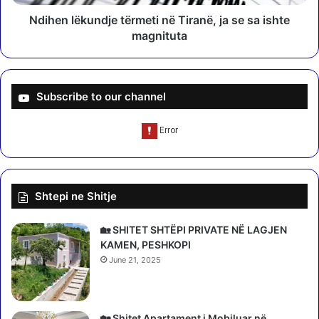
m
k
b
u
Ndihen lëkundje tërmeti në Tiranë, ja se sa ishte
ë
n
magnituta
t
d
a
j
r
e
e
t
Subscribe to our channel
n
ë
ë
r
M
m
b
e
r
t
e
i
Shtepi ne Shitje
t
n
ë
ë
r
T
🏡 SHITET SHTËPI PRIVATE NË LAGJEN
i
i
KAMEN, PESHKOPI
n
r
June 21, 2025
ë
a
e
n
B
ë
a
,
🏡 Shitet Apartament i Mobiluar në