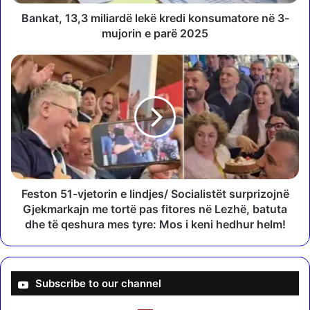
3
,
Bankat, 13,3 miliardë lekë kredi konsumatore në 3-
3
mujorin e parë 2025
m
i
F
l
e
i
s
a
t
r
o
d
n
ë
5
l
1
e
-
k
v
Feston 51-vjetorin e lindjes/ Socialistët surprizojnë
ë
j
Gjekmarkajn me tortë pas fitores në Lezhë, batuta
k
e
dhe të qeshura mes tyre: Mos i keni hedhur helm!
r
t
e
o
d
r
i
i
Subscribe to our channel
k
n
o
e