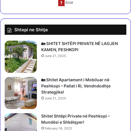
n
l
s
i
u
n
m
d
Shtepi ne Shitje
a
j
t
e
o
s
🏡 SHITET SHTËPI PRIVATE NË LAGJEN
r
/
KAMEN, PESHKOPI
e
S
June 21, 2025
n
o
ë
c
3
i
-
a
🏡 Shitet Apartament i Mobiluar në
m
l
Peshkopi – Pallat i Ri, Vendndodhje
u
i
Strategjike!
j
s
June 21, 2025
o
t
r
ë
i
Shitet Shtëpi Private në Peshkopi –
t
n
Mundësi e Shkëlqyer!
s
e
u
February 16, 2025