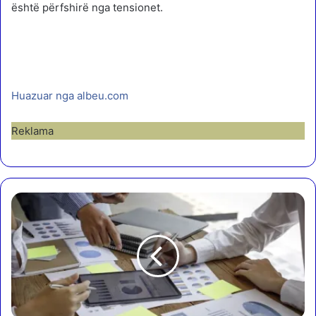
është përfshirë nga tensionet.
Huazuar nga albeu.com
Reklama
B
a
n
k
a
t
,
1