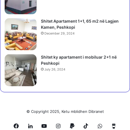
p
r
a
p
r
r
Shitet Apartament 1+1, 65 m2 në Lagjen
ë
i
Kamen, Peshkopi
2
z
0
December 29, 2024
o
2
j
5
n
ë
Shitet ky apartament i mobiluar 2+1 në
G
Peshkopi
j
July 26, 2024
e
k
m
a
r
k
a
© Copyright 2025, Ketu mblidhen Dibranet
j
n
Facebook
LinkedIn
YouTube
Instagram
Paypal
TikTok
WhatsApp
Buy
m