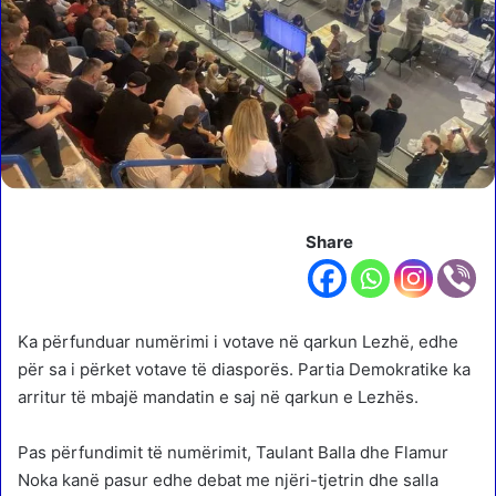
Share
Ka përfunduar numërimi i votave në qarkun Lezhë, edhe
për sa i përket votave të diasporës. Partia Demokratike ka
arritur të mbajë mandatin e saj në qarkun e Lezhës.
Pas përfundimit të numërimit, Taulant Balla dhe Flamur
Noka kanë pasur edhe debat me njëri-tjetrin dhe salla