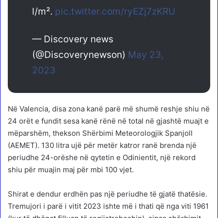
l/m².
pic.twitter.com/ryEZj7zKRU
— Discovery news
(@Discoverynewson)
May 23,
2023
Në Valencia, disa zona kanë parë më shumë reshje shiu në
24 orët e fundit sesa kanë rënë në total në gjashtë muajt e
mëparshëm, thekson Shërbimi Meteorologjik Spanjoll
(AEMET). 130 litra ujë për metër katror ranë brenda një
periudhe 24-orëshe në qytetin e Odinientit, një rekord
shiu për muajin maj për mbi 100 vjet.
Shirat e dendur erdhën pas një periudhe të gjatë thatësie.
Tremujori i parë i vitit 2023 ishte më i thati që nga viti 1961