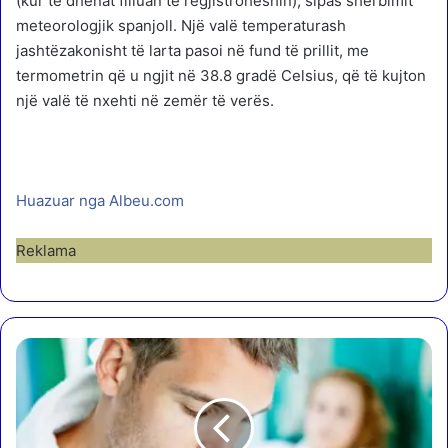
(kur të dhënat filluan të regjistroheshin), sipas shërbimit
meteorologjik spanjoll. Një valë temperaturash
jashtëzakonisht të larta pasoi në fund të prillit, me
termometrin që u ngjit në 38.8 gradë Celsius, që të kujton
një valë të nxehti në zemër të verës.
Huazuar nga Albeu.com
Reklama
T
r
e
s
h