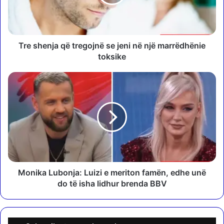
e
n
j
a
q
Tre shenja që tregojnë se jeni në një marrëdhënie
ë
toksike
t
r
M
e
o
g
n
o
i
j
k
n
a
ë
L
s
u
e
b
j
o
Monika Lubonja: Luizi e meriton famën, edhe unë
e
n
do të isha lidhur brenda BBV
n
j
i
a
n
:
ë
L