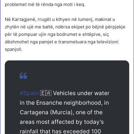
problemet më të rënda nga moti i keq.
Në Kartagjenë, rrugët u kthyen në lumenj, makinat u
zhytën në ujë me baltë, ndërsa ekipet po bëjnë përpjekje
për të pompuar ujin nga bodrumet e shtëpive, siç
dëshmohet nga pamjet e transmetuara nga televizioni
spanjoll.
#Spain
🇪🇦 Vehicles under water
in the Ensanche neighborhood, in
Cartagena (Murcia), one of the
areas most affected by today’s
rainfall that has exceeded 100