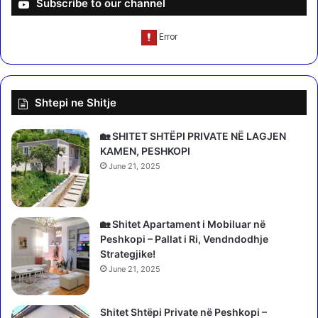
Subscribe to our channel
n
u
j
i
ë
z
m
i
a
e
r
m
Shtepi ne Shitje
r
e
ë
r
d
i
🏡 SHITET SHTËPI PRIVATE NË LAGJEN
h
t
KAMEN, PESHKOPI
ë
o
June 21, 2025
n
n
i
f
e
a
t
m
🏡 Shitet Apartament i Mobiluar në
o
ë
Peshkopi – Pallat i Ri, Vendndodhje
k
n
Strategjike!
s
,
June 21, 2025
i
e
k
d
e
Shitet Shtëpi Private në Peshkopi –
h