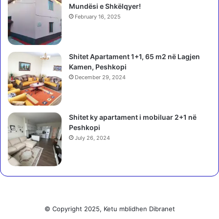
Mundësi e Shkëlqyer!
e
u
February 16, 2025
n
ë
d
Shitet Apartament 1+1, 65 m2 në Lagjen
o
Kamen, Peshkopi
t
December 29, 2024
ë
i
s
h
Shitet ky apartament i mobiluar 2+1 në
a
Peshkopi
l
July 26, 2024
i
d
h
u
r
b
r
© Copyright 2025, Ketu mblidhen Dibranet
e