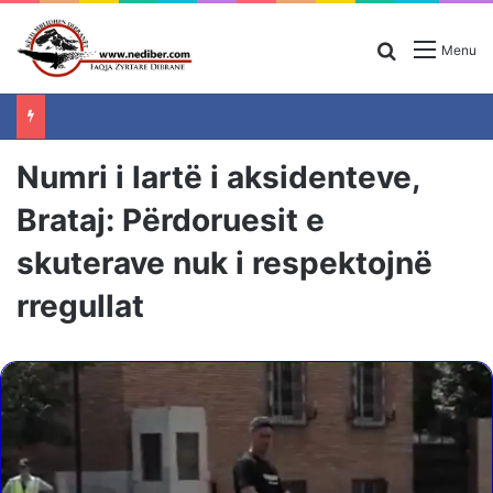
Search for
Menu
Numri i lartë i aksidenteve,
Brataj: Përdoruesit e
skuterave nuk i respektojnë
rregullat