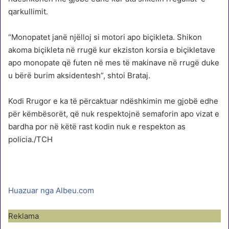
qarkullimit.
“Monopatet janë njëlloj si motori apo biçikleta. Shikon
akoma biçikleta në rrugë kur ekziston korsia e biçikletave
apo monopate që futen në mes të makinave në rrugë duke
u bërë burim aksidentesh”, shtoi Brataj.
Kodi Rrugor e ka të përcaktuar ndëshkimin me gjobë edhe
për këmbësorët, që nuk respektojnë semaforin apo vizat e
bardha por në këtë rast kodin nuk e respekton as
policia./TCH
Huazuar nga Albeu.com
Reklama