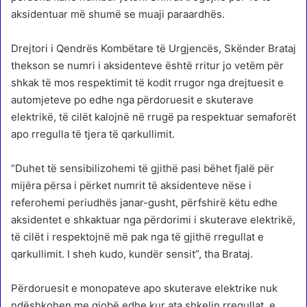
aksidentuar më shumë se muaji paraardhës.
Drejtori i Qendrës Kombëtare të Urgjencës, Skënder Brataj
thekson se numri i aksidenteve është rritur jo vetëm për
shkak të mos respektimit të kodit rrugor nga drejtuesit e
automjeteve po edhe nga përdoruesit e skuterave
elektrikë, të cilët kalojnë në rrugë pa respektuar semaforët
apo rregulla të tjera të qarkullimit.
“Duhet të sensibilizohemi të gjithë pasi bëhet fjalë për
mijëra përsa i përket numrit të aksidenteve nëse i
referohemi periudhës janar-gusht, përfshirë këtu edhe
aksidentet e shkaktuar nga përdorimi i skuterave elektrikë,
të cilët i respektojnë më pak nga të gjithë rregullat e
qarkullimit. I sheh kudo, kundër sensit”, tha Brataj.
Përdoruesit e monopateve apo skuterave elektrike nuk
ndëshkohen me gjobë edhe kur ata shkelin rregullat e