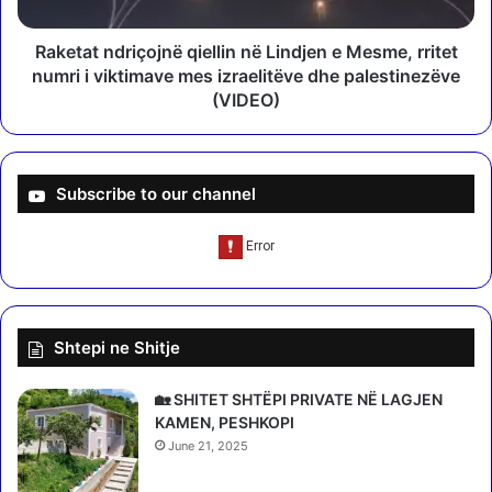
o
n
r
d
t
r
Raketat ndriçojnë qiellin në Lindjen e Mesme, rritet
a
i
numri i viktimave mes izraelitëve dhe palestinezëve
i
ç
(VIDEO)
m
o
i
j
t
n
u
ë
Subscribe to our channel
r
q
i
i
n
e
ë
l
K
l
o
i
Shtepi ne Shitje
r
n
ç
n
ë
ë
🏡 SHITET SHTËPI PRIVATE NË LAGJEN
L
KAMEN, PESHKOPI
i
June 21, 2025
n
d