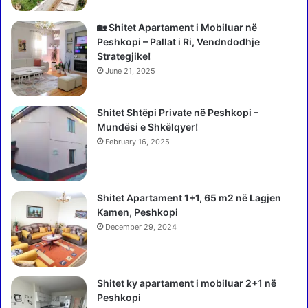
j
e
🏡 Shitet Apartament i Mobiluar në
n
Peshkopi – Pallat i Ri, Vendndodhje
e
Strategjike!
M
June 21, 2025
e
s
Shitet Shtëpi Private në Peshkopi –
m
Mundësi e Shkëlqyer!
e
,
February 16, 2025
r
r
i
Shitet Apartament 1+1, 65 m2 në Lagjen
t
Kamen, Peshkopi
e
December 29, 2024
t
n
u
m
Shitet ky apartament i mobiluar 2+1 në
r
Peshkopi
i