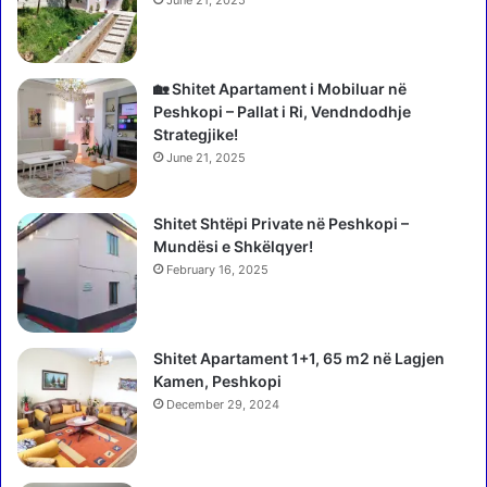
n
n
8
t
:
i
0
m
🏡 Shitet Apartament i Mobiluar në
0
i
Peshkopi – Pallat i Ri, Vendndodhje
,
d
Strategjike!
j
u
June 21, 2025
a
a
s
n
i
Shitet Shtëpi Private në Peshkopi –
v
n
Mundësi e Shkëlqyer!
o
d
t
February 16, 2025
a
u
h
e
e
s
Shitet Apartament 1+1, 65 m2 në Lagjen
n
i
Kamen, Peshkopi
m
t
a
December 29, 2024
,
n
v
d
o
a
t