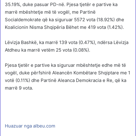
35.19%, duke pasuar PD-në. Pjesa tjetër e partive ka
marrë mbështetje më të vogël, me Partinë
Socialdemokrate që ka siguruar 5572 vota (18.92%) dhe
Koalicionin Nisma Shqipëria Bëhet me 419 vota (1.42%).
Lëvizja Bashkë, ka marrë 139 vota (0.47%), ndërsa Lëvizja
Atdheu ka marrë vetëm 25 vota (0.08%).
Pjesa tjetër e partive ka siguruar mbështetje edhe më të
vogël, duke përfshirë Aleancën Kombëtare Shqiptare me 1
votë (0.11%) dhe Partinë Aleanca Demokracia e Re, që ka
marrë 9 vota.
Huazuar nga albeu.com