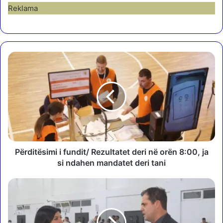
Reklama
P
ë
r
d
i
t
ë
s
i
m
Përditësimi i fundit/ Rezultatet deri në orën 8:00, ja
i
si ndahen mandatet deri tani
i
f
O
u
e
n
r
d
d