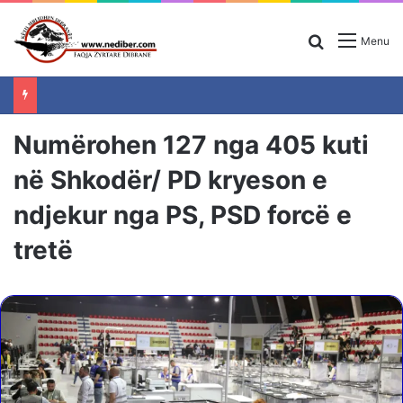
Search for
Menu
Numërohen 127 nga 405 kuti
në Shkodër/ PD kryeson e
ndjekur nga PS, PSD forcë e
tretë