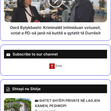
i
B
t
y
/
l
R
y
e
k
z
b
Oerd Bylykbashi: Kriminelët intimiduan votuesit,
u
a
votat e PD-së janë në kutitë e qytetit të Durrësit
l
s
t
h
a
i
t
:
Subscribe to our channel
e
K
t
r
d
i
e
m
r
i
i
n
Shtepi ne Shitje
n
e
ë
l
o
ë
🏡 SHITET SHTËPI PRIVATE NË LAGJEN
r
t
KAMEN, PESHKOPI
ë
i
June 21, 2025