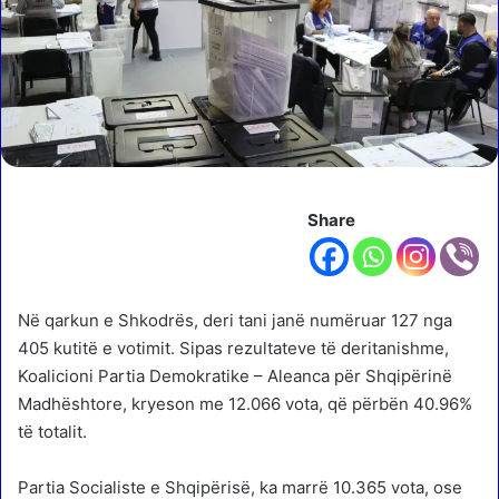
Share
Në qarkun e Shkodrës, deri tani janë numëruar 127 nga
405 kutitë e votimit. Sipas rezultateve të deritanishme,
Koalicioni Partia Demokratike – Aleanca për Shqipërinë
Madhështore, kryeson me 12.066 vota, që përbën 40.96%
të totalit.
Partia Socialiste e Shqipërisë, ka marrë 10.365 vota, ose