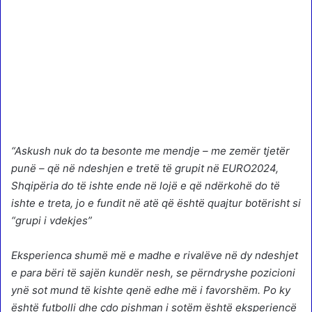
“Askush nuk do ta besonte me mendje – me zemër tjetër
punë – që në ndeshjen e tretë të grupit në EURO2024,
Shqipëria do të ishte ende në lojë e që ndërkohë do të
ishte e treta, jo e fundit në atë që është quajtur botërisht si
“grupi i vdekjes”
Eksperienca shumë më e madhe e rivalëve në dy ndeshjet
e para bëri të sajën kundër nesh, se përndryshe pozicioni
ynë sot mund të kishte qenë edhe më i favorshëm. Po ky
është futbolli dhe çdo pishman i sotëm është eksperiencë