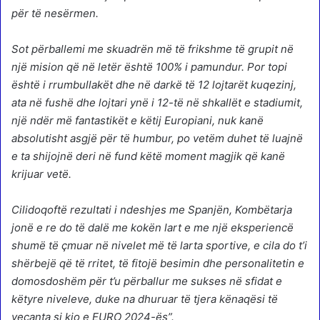
për të nesërmen.
Sot përballemi me skuadrën më të frikshme të grupit në
një mision që në letër është 100% i pamundur. Por topi
është i rrumbullakët dhe në darkë të 12 lojtarët kuqezinj,
ata në fushë dhe lojtari ynë i 12-të në shkallët e stadiumit,
një ndër më fantastikët e këtij Europiani, nuk kanë
absolutisht asgjë për të humbur, po vetëm duhet të luajnë
e ta shijojnë deri në fund këtë moment magjik që kanë
krijuar vetë.
Cilidoqoftë rezultati i ndeshjes me Spanjën, Kombëtarja
jonë e re do të dalë me kokën lart e me një eksperiencë
shumë të çmuar në nivelet më të larta sportive, e cila do t’i
shërbejë që të rritet, të fitojë besimin dhe personalitetin e
domosdoshëm për t’u përballur me sukses në sfidat e
këtyre niveleve, duke na dhuruar të tjera kënaqësi të
veçanta si kjo e EURO 2024-ës”.