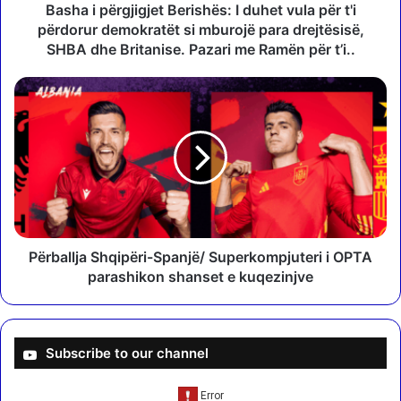
g
Basha i përgjigjet Berishës: I duhet vula për t'i
j
përdorur demokratët si mburojë para drejtësisë,
i
SHBA dhe Britanise. Pazari me Ramën për t’i..
g
j
P
e
ë
t
r
B
b
e
a
r
l
i
l
s
j
h
a
ë
S
Përballja Shqipëri-Spanjë/ Superkompjuteri i OPTA
s
h
parashikon shanset e kuqezinjve
:
q
I
i
d
p
u
ë
Subscribe to our channel
h
r
e
i