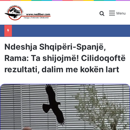
Search for
Menu
Ndeshja Shqipëri-Spanjë,
Rama: Ta shijojmë! Cilidoqoftë
rezultati, dalim me kokën lart