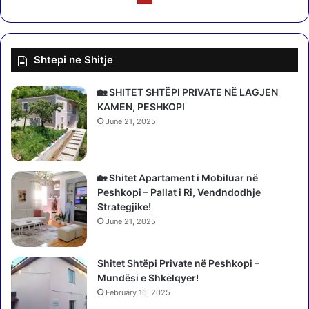
t
-
v
S
u
p
l
a
Shtepi ne Shitje
a
n
p
j
ë
ë
🏡 SHITET SHTËPI PRIVATE NË LAGJEN
r
/
KAMEN, PESHKOPI
t
S
June 21, 2025
'
u
i
p
p
e
ë
r
🏡 Shitet Apartament i Mobiluar në
r
k
Peshkopi – Pallat i Ri, Vendndodhje
d
o
Strategjike!
o
m
June 21, 2025
r
p
u
j
r
Shitet Shtëpi Private në Peshkopi –
u
d
Mundësi e Shkëlqyer!
t
e
e
February 16, 2025
m
r