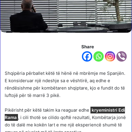
Share
Shqipëria përballet këtë të hënë në mbrëmje me Spanjën.
E konsideruar një ndeshje sa e vështirë, aq edhe e
rëndësishme për kombëtaren shqiptare, kjo e fundit do të
luftojë për të marrë 3 pikë.
Pikërisht për këtë takim ka reaguar edhe
kryeministri Edi
Rama
, i cili thotë se cilido qoftë rezultati, Kombëtarja jonë
do të dalë me kokën lart e me një eksperiencë shumë të