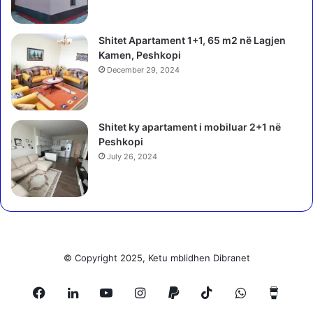
o
i
k
i
Shitet Apartament 1+1, 65 m2 në Lagjen
r
O
Kamen, Peshkopi
a
P
t
December 29, 2024
T
ë
A
t
p
s
a
Shitet ky apartament i mobiluar 2+1 në
i
r
Peshkopi
m
a
July 26, 2024
b
s
u
h
r
i
o
k
j
o
ë
n
p
s
© Copyright 2025, Ketu mblidhen Dibranet
a
h
r
a
a
Facebook
LinkedIn
YouTube
Instagram
Paypal
TikTok
WhatsApp
Buy
n
d
s