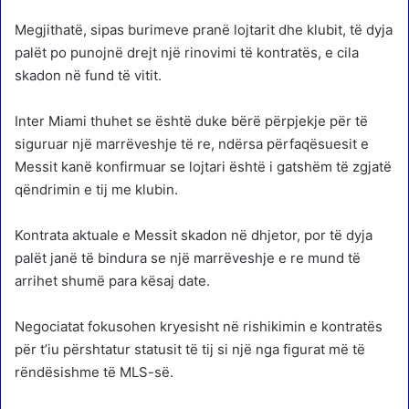
Megjithatë, sipas burimeve pranë lojtarit dhe klubit, të dyja
palët po punojnë drejt një rinovimi të kontratës, e cila
skadon në fund të vitit.
Inter Miami thuhet se është duke bërë përpjekje për të
siguruar një marrëveshje të re, ndërsa përfaqësuesit e
Messit kanë konfirmuar se lojtari është i gatshëm të zgjatë
qëndrimin e tij me klubin.
Kontrata aktuale e Messit skadon në dhjetor, por të dyja
palët janë të bindura se një marrëveshje e re mund të
arrihet shumë para kësaj date.
Negociatat fokusohen kryesisht në rishikimin e kontratës
për t’iu përshtatur statusit të tij si një nga figurat më të
rëndësishme të MLS-së.