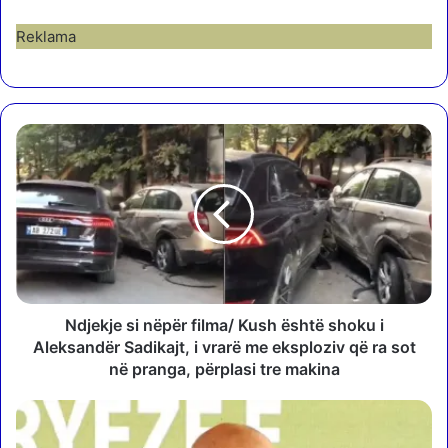
Reklama
N
d
j
e
k
j
e
s
i
n
Ndjekje si nëpër filma/ Kush është shoku i
ë
Aleksandër Sadikajt, i vrarë me eksploziv që ra sot
p
në pranga, përplasi tre makina
ë
r
“
f
Q