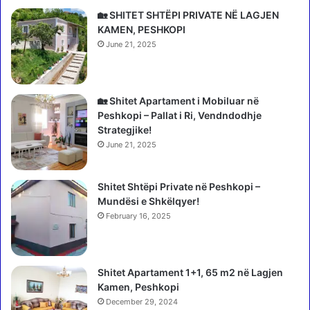
e
o
🏡 SHITET SHTËPI PRIVATE NË LAGJEN
k
r
KAMEN, PESHKOPI
s
i
June 21, 2025
a
n
n
e
d
n
ë
a
🏡 Shitet Apartament i Mobiluar në
r
f
Peshkopi – Pallat i Ri, Vendndodhje
S
t
Strategjike!
a
ë
June 21, 2025
d
s
i
”
k
Shitet Shtëpi Private në Peshkopi –
,
a
Mundësi e Shkëlqyer!
R
j
a
February 16, 2025
t
m
,
a
i
n
v
Shitet Apartament 1+1, 65 m2 në Lagjen
j
r
Kamen, Peshkopi
o
a
December 29, 2024
f