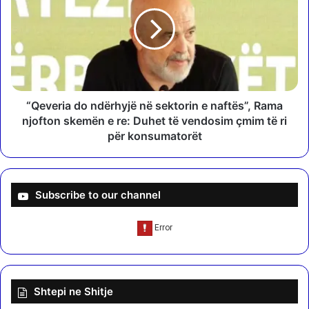
i
e
l
v
m
e
a
r
/
i
K
a
u
d
s
o
“Qeveria do ndërhyjë në sektorin e naftës”, Rama
h
n
njofton skemën e re: Duhet të vendosim çmim të ri
ë
d
për konsumatorët
s
ë
h
r
t
h
ë
y
Subscribe to our channel
s
j
h
ë
o
n
k
ë
u
s
i
e
A
Shtepi ne Shitje
k
l
t