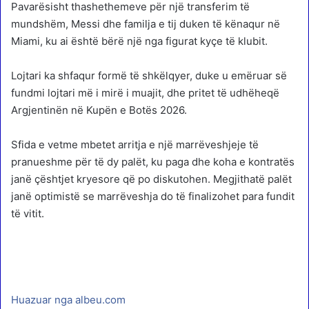
Pavarësisht thashethemeve për një transferim të
mundshëm, Messi dhe familja e tij duken të kënaqur në
Miami, ku ai është bërë një nga figurat kyçe të klubit.
Lojtari ka shfaqur formë të shkëlqyer, duke u emëruar së
fundmi lojtari më i mirë i muajit, dhe pritet të udhëheqë
Argjentinën në Kupën e Botës 2026.
Sfida e vetme mbetet arritja e një marrëveshjeje të
pranueshme për të dy palët, ku paga dhe koha e kontratës
janë çështjet kryesore që po diskutohen. Megjithatë palët
janë optimistë se marrëveshja do të finalizohet para fundit
të vitit.
Huazuar nga albeu.com