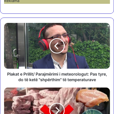
Reklama
P
l
a
k
a
t
e
P
r
i
Plakat e Prillit/ Parajmërimi i meteorologut: Pas tyre,
l
do të ketë "shpërthim" të temperaturave
l
i
P
t
a
/
s
P
s
a
k