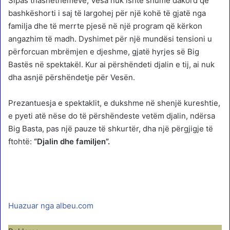
Sipas thashethemeve, Vesa nuk ishte shumë dakord që
bashkëshorti i saj të largohej për një kohë të gjatë nga
familja dhe të merrte pjesë në një program që kërkon
angazhim të madh. Dyshimet për një mundësi tensioni u
përforcuan mbrëmjen e djeshme, gjatë hyrjes së Big
Bastës në spektakël. Kur ai përshëndeti djalin e tij, ai nuk
dha asnjë përshëndetje për Vesën.
Prezantuesja e spektaklit, e dukshme në shenjë kureshtie,
e pyeti atë nëse do të përshëndeste vetëm djalin, ndërsa
Big Basta, pas një pauze të shkurtër, dha një përgjigje të
ftohtë:
“Djalin dhe familjen”.
Huazuar nga albeu.com