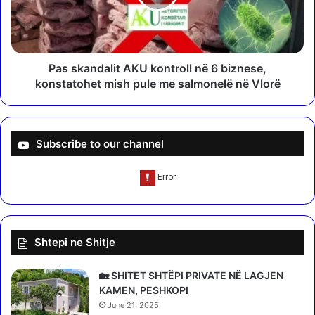
r
a
a
n
j
d
m
a
ë
l
Pas skandalit AKU kontroll në 6 biznese,
r
i
konstatohet mish pule me salmonelë në Vlorë
i
t
m
A
i
K
i
U
Subscribe to our channel
m
k
e
o
t
n
e
t
o
r
r
o
Shtepi ne Shitje
o
l
l
l
o
n
🏡 SHITET SHTËPI PRIVATE NË LAGJEN
g
ë
KAMEN, PESHKOPI
u
6
June 21, 2025