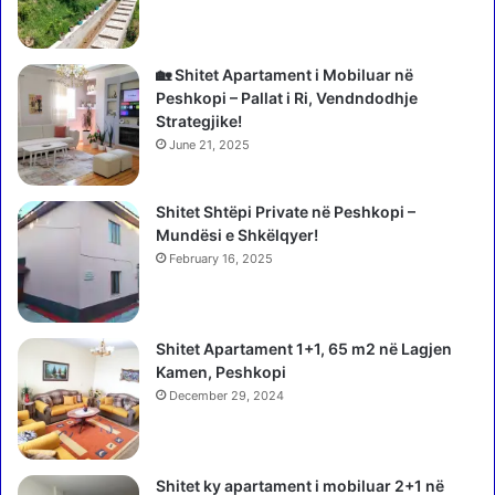
t
b
:
i
P
z
a
n
🏡 Shitet Apartament i Mobiluar në
s
e
Peshkopi – Pallat i Ri, Vendndodhje
t
s
Strategjike!
y
e
June 21, 2025
r
,
e
k
,
Shitet Shtëpi Private në Peshkopi –
o
d
Mundësi e Shkëlqyer!
n
o
s
February 16, 2025
t
t
ë
a
k
t
Shitet Apartament 1+1, 65 m2 në Lagjen
e
o
Kamen, Peshkopi
t
h
ë
December 29, 2024
e
"
t
s
m
h
i
Shitet ky apartament i mobiluar 2+1 në
p
s