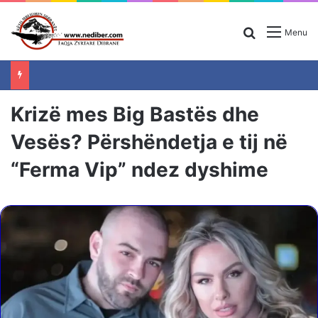
Search for
Menu
Krizë mes Big Bastës dhe
Vesës? Përshëndetja e tij në
“Ferma Vip” ndez dyshime