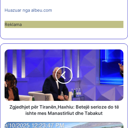
Huazuar nga albeu.com
Reklama
Z
g
j
e
d
h
j
e
t
p
Zgjedhjet për Tiranën,Haxhiu: Betejë serioze do të
ë
ishte mes Manastirliut dhe Tabakut
r
T
V