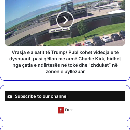
i
r
r
a
a
s
n
j
ë
a
n
e
,
a
H
l
a
e
Vrasja e aleatit të Trump/ Publikohet videoja e të
x
a
dyshuarit, pasi qëllon me armë Charlie Kirk, hidhet
h
t
nga çatia e ndërtesës në tokë dhe “zhduket” në
i
i
zonën e pyllëzuar
u
t
:
t
B
ë
e
T
Subscribe to our channel
t
r
e
u
j
m
ë
p
s
/