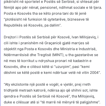
pikërisht në sportelet e Postës së Serbisë, si shtesat për
fëmijë apo për nënat, pensionet, ndihmat sociale e të tjera.
Posta e Kosovës tha se këto prona tani do të jenë
“plotësisht në funksion të qytetarëve, bizneseve të
Republikës së Kosovës, pa dallim”.
Drejtori i Postës së Serbisë për Kosovë, Ivan Millojeviq, i
cili ishte i pranishëm në Graçanicë gjatë marrjes së
objektit nga Posta e Kosovës dhe Ministria e Industrisë,
Ndërmarrësisë dhe Tregtisë (MINT), u tha gazetarëve se
në mes të korrikut u ndryshua pronari në kadastrin e
Kosovës, dhe e cilësoi këtë si “uzurpim”, pasi “kemi
dëshmi se këtë postë e kemi ndërtuar vetë në vitin 2004”.
“Aty ekzistonte një postë e vogël, e vjetër, prej rreth
tridhjetë metrash katrorë, ndërsa ajo që shihni sot, ishte
qendra e Postës së Serbisë në Kosovë”, tha Millojeviq,
duke e cilësuar atë si “të marrë në mënyrë të paligjshme”.