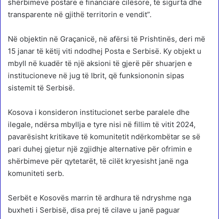
shërbimeve postare e financiare cilësore, të sigurta dhe
transparente në gjithë territorin e vendit”.
Në objektin në Graçanicë, në afërsi të Prishtinës, deri më
15 janar të këtij viti ndodhej Posta e Serbisë. Ky objekt u
mbyll në kuadër të një aksioni të gjerë për shuarjen e
institucioneve në jug të Ibrit, që funksiononin sipas
sistemit të Serbisë.
Kosova i konsideron institucionet serbe paralele dhe
ilegale, ndërsa mbyllja e tyre nisi në fillim të vitit 2024,
pavarësisht kritikave të komunitetit ndërkombëtar se së
pari duhej gjetur një zgjidhje alternative për ofrimin e
shërbimeve për qytetarët, të cilët kryesisht janë nga
komuniteti serb.
Serbët e Kosovës marrin të ardhura të ndryshme nga
buxheti i Serbisë, disa prej të cilave u janë paguar