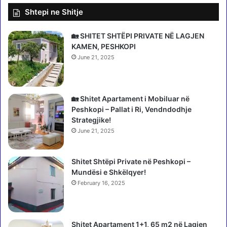
e
P
r
Shtepi ne Shitje
u
i
b
o
l
🏡 SHITET SHTËPI PRIVATE NË LAGJEN
z
i
KAMEN, PESHKOPI
e
k
June 21, 2025
d
o
o
h
t
e
ë
t
🏡 Shitet Apartament i Mobiluar në
i
v
Peshkopi – Pallat i Ri, Vendndodhje
s
i
Strategjike!
h
d
June 21, 2025
t
e
e
o
m
j
Shitet Shtëpi Private në Peshkopi –
e
a
Mundësi e Shkëlqyer!
s
e
February 16, 2025
M
t
a
ë
n
d
a
Shitet Apartament 1+1, 65 m2 në Lagjen
y