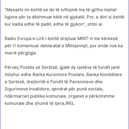
“Mesazhi im është se do të luftojmë me të gjitha mjetet
ligjore për ta dëshmuar këtë në gjykatë. Por, e dini si është
kur kadia edhe të padit, edhe të gjykon”, shtoi ai.
Radio Evropa e Lirë i është drejtuar MINT-it me kërkesë
për t’i komentuar deklaratat e Millojeviqit, por ende nuk ka
marrë përgjigje.
Përveç Postës së Serbisë, gjatë dy vjetëve të fundit janë
mbyllur edhe Banka Kursimore Postare, Banka Kombëtare
e Serbisë, drejtoritë e Fondit të Pensioneve dhe
Sigurimeve Invalidore, qendrat për punë sociale,
ndërmarrjet publike komunale, organet e përkohshme
komunale dhe shumë të tjera./REL