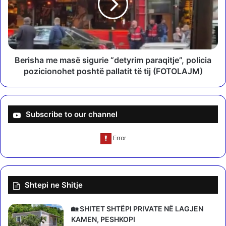
b
s
l
h
l
a
o
m
k
e
o
m
Berisha me masë sigurie “detyrim paraqitje”, policia
n
a
pozicionohet poshtë pallatit të tij (FOTOLAJM)
r
s
r
ë
u
s
g
i
Subscribe to our channel
ë
g
t
u
,
r
s
i
i
e
d
“
Shtepi ne Shitje
o
d
t
e
ë
t
🏡 SHITET SHTËPI PRIVATE NË LAGJEN
d
y
KAMEN, PESHKOPI