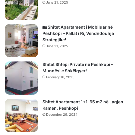
e
r
June 21, 2025
v
i
i
m
j
p
o
a
🏡 Shitet Apartament i Mobiluar në
h
r
Peshkopi – Pallat i Ri, Vendndodhje
e
a
Strategjike!
t
q
June 21, 2025
q
i
a
t
r
Shitet Shtëpi Private në Peshkopi –
j
k
Mundësi e Shkëlqyer!
e
u
”
February 16, 2025
l
,
l
p
i
o
Shitet Apartament 1+1, 65 m2 në Lagjen
m
l
Kamen, Peshkopi
i
i
i
December 29, 2024
c
m
i
j
a
e
p