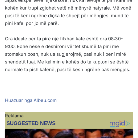
Sipas ekspertëve mjekësorë, nuk ka nevojë të pini kafe në
kohën kur trupi zgjohet vetë në mënyrë natyrale. Më vonë
pasi të keni ngrënë diçka të shpejt për mëngjes, mund të
pini kafe, por jo më parë.
Ora ideale për ta pirë një filxhan kafe është ora 08:30-
9:00. Edhe nëse e dëshironi vërtet shumë ta pini me
stomakun bosh, nuk ua sugjerojmë, pasi nuk i bëni mirë
shëndetit tuaj. Me kalimin e kohës do ta kuptoni se është
normale ta pish kafenë, pasi të kesh ngrënë pak mëngjes.
Huazuar nga Albeu.com
Reklama