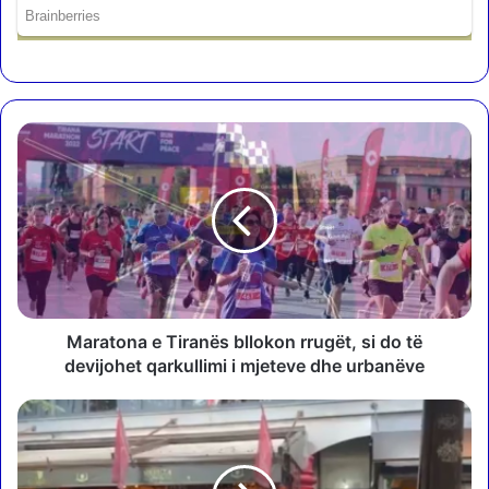
M
a
r
a
t
o
n
a
e
T
Maratona e Tiranës bllokon rrugët, si do të
i
devijohet qarkullimi i mjeteve dhe urbanëve
r
a
B
n
e
ë
r
s
i