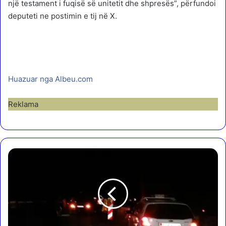
një testament i fuqisë së unitetit dhe shpresës”, përfundoi
deputeti ne postimin e tij në X.
Huazuar nga Albeu.com
Reklama
A
k
s
i
d
e
n