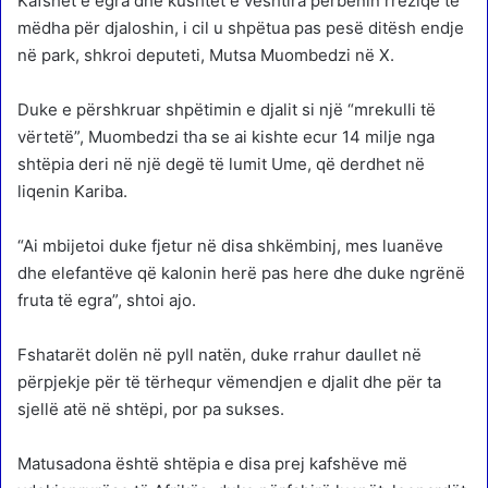
Kafshët e egra dhe kushtet e vështira përbënin rreziqe të
mëdha për djaloshin, i cil u shpëtua pas pesë ditësh endje
në park, shkroi deputeti, Mutsa Muombedzi në X.
Duke e përshkruar shpëtimin e djalit si një “mrekulli të
vërtetë”, Muombedzi tha se ai kishte ecur 14 milje nga
shtëpia deri në një degë të lumit Ume, që derdhet në
liqenin Kariba.
“Ai mbijetoi duke fjetur në disa shkëmbinj, mes luanëve
dhe elefantëve që kalonin herë pas here dhe duke ngrënë
fruta të egra”, shtoi ajo.
Fshatarët dolën në pyll natën, duke rrahur daullet në
përpjekje për të tërhequr vëmendjen e djalit dhe për ta
sjellë atë në shtëpi, por pa sukses.
Matusadona është shtëpia e disa prej kafshëve më