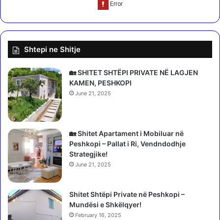
t
d
i
t
s
ë
h
l
Shtepi ne Shitje
i
u
n
a
x
j
🏡 SHITET SHTËPI PRIVATE NË LAGJEN
h
ë
KAMEN, PESHKOPI
a
r
June 21, 2025
x
o
h
l
a
v
i
e
🏡 Shitet Apartament i Mobiluar në
d
n
Peshkopi – Pallat i Ri, Vendndodhje
h
d
Strategjike!
e
i
June 21, 2025
n
m
i
t
p
Shitet Shtëpi Private në Peshkopi –
a
i
Mundësi e Shkëlqyer!
r
p
February 16, 2025