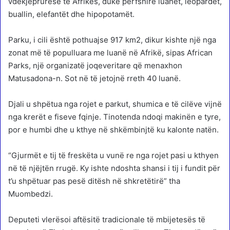
vdekjeprurëse të Afrikës, duke përfshirë luanët, leopardët,
buallin, elefantët dhe hipopotamët.
Parku, i cili është pothuajse 917 km2, dikur kishte një nga
zonat më të populluara me luanë në Afrikë, sipas African
Parks, një organizatë joqeveritare që menaxhon
Matusadona-n. Sot në të jetojnë rreth 40 luanë.
Djali u shpëtua nga rojet e parkut, shumica e të cilëve vijnë
nga krerët e fiseve fqinje. Tinotenda ndoqi makinën e tyre,
por e humbi dhe u kthye në shkëmbinjtë ku kalonte natën.
“Gjurmët e tij të freskëta u vunë re nga rojet pasi u kthyen
në të njëjtën rrugë. Ky ishte ndoshta shansi i tij i fundit për
t’u shpëtuar pas pesë ditësh në shkretëtirë” tha
Muombedzi.
Deputeti vlerësoi aftësitë tradicionale të mbijetesës të