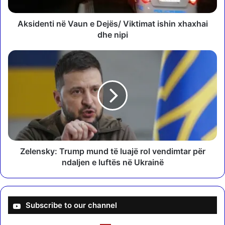
t
i
n
Aksidenti në Vaun e Dejës/ Viktimat ishin xhaxhai
ë
dhe nipi
V
a
Z
u
e
n
l
e
e
D
n
e
s
j
k
ë
y
s
:
/
T
Zelensky: Trump mund të luajë rol vendimtar për
V
r
ndaljen e luftës në Ukrainë
i
u
k
m
t
p
i
m
Subscribe to our channel
m
u
a
n