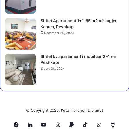
ë
r
n
Shitet Apartament 1+1, 65 m2 në Lagjen
d
Kamen, Peshkopi
a
December 29, 2024
l
j
e
n
Shitet ky apartament i mobiluar 2+1 në
e
Peshkopi
l
July 26, 2024
u
f
t
ë
s
n
ë
© Copyright 2025, Ketu mblidhen Dibranet
U
k
Facebook
LinkedIn
YouTube
Instagram
Paypal
TikTok
WhatsApp
Buy
r