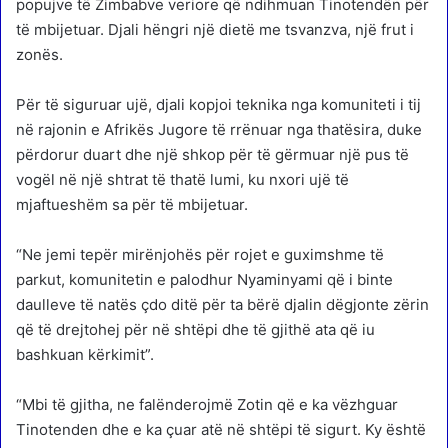
popujve të Zimbabve veriore që ndihmuan Tinotendën për
të mbijetuar. Djali hëngri një dietë me tsvanzva, një frut i
zonës.
Për të siguruar ujë, djali kopjoi teknika nga komuniteti i tij
në rajonin e Afrikës Jugore të rrënuar nga thatësira, duke
përdorur duart dhe një shkop për të gërmuar një pus të
vogël në një shtrat të thatë lumi, ku nxori ujë të
mjaftueshëm sa për të mbijetuar.
“Ne jemi tepër mirënjohës për rojet e guximshme të
parkut, komunitetin e palodhur Nyaminyami që i binte
daulleve të natës çdo ditë për ta bërë djalin dëgjonte zërin
që të drejtohej për në shtëpi dhe të gjithë ata që iu
bashkuan kërkimit”.
“Mbi të gjitha, ne falënderojmë Zotin që e ka vëzhguar
Tinotenden dhe e ka çuar atë në shtëpi të sigurt. Ky është