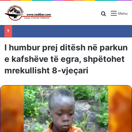
Search for
Menu
I humbur prej ditësh në parkun
e kafshëve të egra, shpëtohet
mrekullisht 8-vjeçari