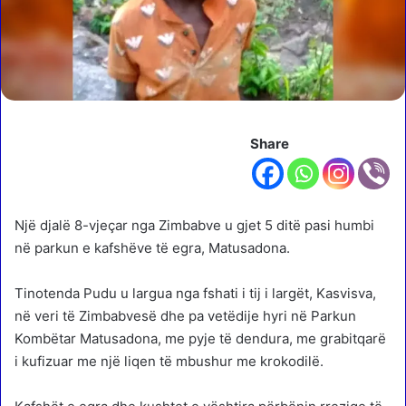
Share
Një djalë 8-vjeçar nga Zimbabve u gjet 5 ditë pasi humbi
në parkun e kafshëve të egra, Matusadona.
Tinotenda Pudu u largua nga fshati i tij i largët, Kasvisva,
në veri të Zimbabvesë dhe pa vetëdije hyri në Parkun
Kombëtar Matusadona, me pyje të dendura, me grabitqarë
i kufizuar me një liqen të mbushur me krokodilë.