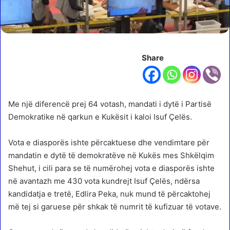
Share
Me një diferencë prej 64 votash, mandati i dytë i Partisë
Demokratike në qarkun e Kukësit i kaloi Isuf Çelës.
Vota e diasporës ishte përcaktuese dhe vendimtare për
mandatin e dytë të demokratëve në Kukës mes Shkëlqim
Shehut, i cili para se të numërohej vota e diasporës ishte
në avantazh me 430 vota kundrejt Isuf Çelës, ndërsa
kandidatja e tretë, Edlira Peka, nuk mund të përcaktohej
më tej si garuese për shkak të numrit të kufizuar të votave.