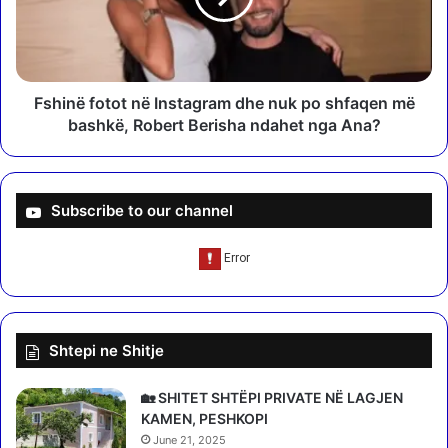
R
ë
u
f
s
o
i
t
a
o
Fshinë fotot në Instagram dhe nuk po shfaqen më
p
t
bashkë, Robert Berisha ndahet nga Ana?
l
n
a
ë
n
I
i
n
Subscribe to our channel
f
s
i
t
k
a
o
g
n
r
t
a
Shtepi ne Shitje
ë
m
l
d
ë
h
🏡 SHITET SHTËPI PRIVATE NË LAGJEN
s
e
KAMEN, PESHKOPI
h
n
June 21, 2025