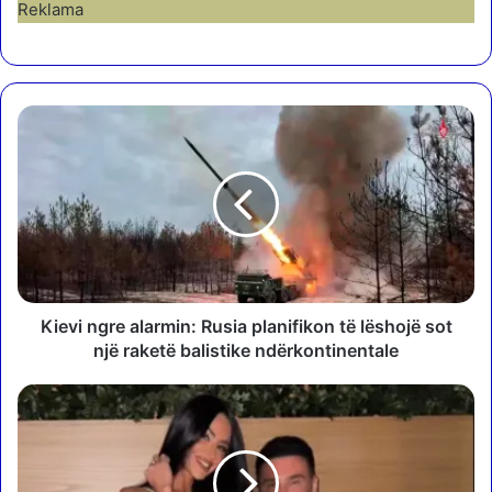
Reklama
K
i
e
v
i
n
g
r
e
a
Kievi ngre alarmin: Rusia planifikon të lëshojë sot
l
një raketë balistike ndërkontinentale
a
r
F
m
s
i
h
n
i
:
n