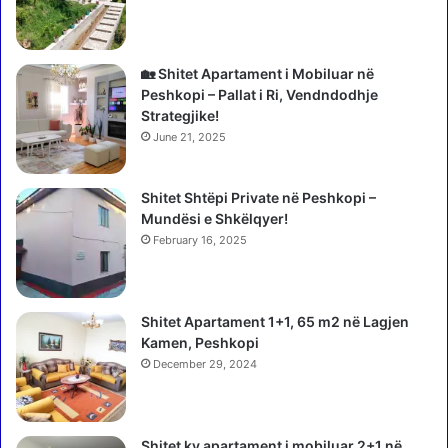
o
u
j
k
ë
p
s
o
🏡 Shitet Apartament i Mobiluar në
o
s
Peshkopi – Pallat i Ri, Vendndodhje
t
h
Strategjike!
n
f
June 21, 2025
j
a
ë
q
r
Shitet Shtëpi Private në Peshkopi –
e
a
Mundësi e Shkëlqyer!
n
k
m
February 16, 2025
e
ë
t
b
ë
a
Shitet Apartament 1+1, 65 m2 në Lagjen
b
s
Kamen, Peshkopi
a
h
l
December 29, 2024
k
i
ë
s
,
t
R
Shitet ky apartament i mobiluar 2+1 në