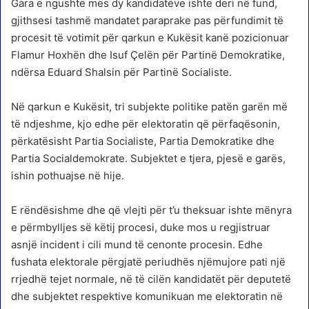
Gara e ngushtë mes dy kandidatëve ishte deri në fund,
gjithsesi tashmë mandatet paraprake pas përfundimit të
procesit të votimit për qarkun e Kukësit kanë pozicionuar
Flamur Hoxhën dhe Isuf Çelën për Partinë Demokratike,
ndërsa Eduard Shalsin për Partinë Socialiste.
Në qarkun e Kukësit, tri subjekte politike patën garën më
të ndjeshme, kjo edhe për elektoratin që përfaqësonin,
përkatësisht Partia Socialiste, Partia Demokratike dhe
Partia Socialdemokrate. Subjektet e tjera, pjesë e garës,
ishin pothuajse në hije.
E rëndësishme dhe që vlejti për t’u theksuar ishte mënyra
e përmbylljes së këtij procesi, duke mos u regjistruar
asnjë incident i cili mund të cenonte procesin. Edhe
fushata elektorale përgjatë periudhës njëmujore pati një
rrjedhë tejet normale, në të cilën kandidatët për deputetë
dhe subjektet respektive komunikuan me elektoratin në