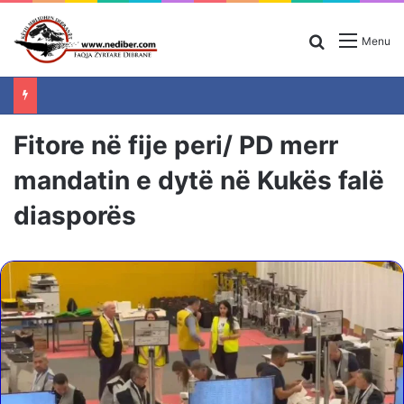
Search for
Menu
Fitore në fije peri/ PD merr
mandatin e dytë në Kukës falë
diasporës