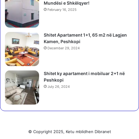
u
Mundësi e Shkëlqyer!
t
a
a
February 16, 2025
j
t
p
e
a
H
Shitet Apartament 1+1, 65 m2 në Lagjen
b
a
Kamen, Peshkopi
o
m
n
December 29, 2024
a
u
s
s
i
q
t
Shitet ky apartament i mobiluar 2+1 në
i
r
Peshkopi
r
a
July 26, 2024
a
n
j
ë
e
n
:
ë
J
e
G
t
a
© Copyright 2025, Ketu mblidhen Dibranet
o
z