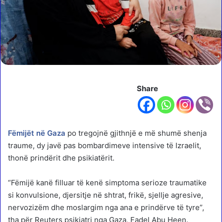
Share
Fëmijët në Gaza
po tregojnë gjithnjë e më shumë shenja
traume, dy javë pas bombardimeve intensive të Izraelit,
thonë prindërit dhe psikiatërit.
“Fëmijë kanë filluar të kenë simptoma serioze traumatike
si konvulsione, djersitje në shtrat, frikë, sjellje agresive,
nervozizëm dhe moslargim nga ana e prindërve të tyre”,
tha për Reuters psikiatri nga Gaza, Fadel Abu Heen.