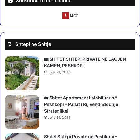
Subscribe to our channel
u
i
e
t
s
e
,
t
b
y
a
r
Shtepi ne Shitje
n
e
o
"
r
,
🏡 SHITET SHTËPI PRIVATE NË LAGJEN
ë
I
KAMEN, PESHKOPI
t
z
June 21, 2025
n
r
ë
a
D
e
u
l
🏡 Shitet Apartament i Mobiluar në
r
i
Peshkopi – Pallat i Ri, Vendndodhje
r
:
Strategjike!
ë
R
June 21, 2025
s
a
7
k
m
Shitet Shtëpi Private në Peshkopi –
e