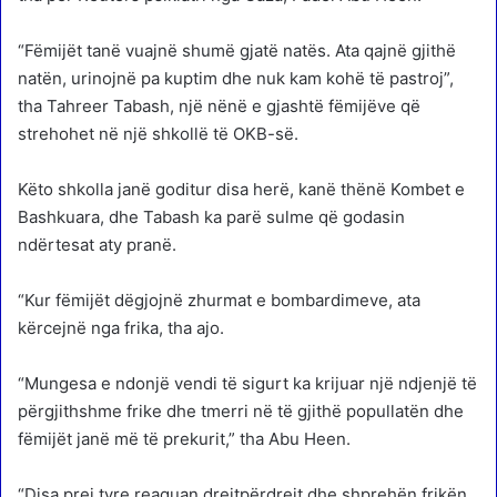
“Fëmijët tanë vuajnë shumë gjatë natës. Ata qajnë gjithë
natën, urinojnë pa kuptim dhe nuk kam kohë të pastroj”,
tha Tahreer Tabash, një nënë e gjashtë fëmijëve që
strehohet në një shkollë të OKB-së.
Këto shkolla janë goditur disa herë, kanë thënë Kombet e
Bashkuara, dhe Tabash ka parë sulme që godasin
ndërtesat aty pranë.
“Kur fëmijët dëgjojnë zhurmat e bombardimeve, ata
kërcejnë nga frika, tha ajo.
“Mungesa e ndonjë vendi të sigurt ka krijuar një ndjenjë të
përgjithshme frike dhe tmerri në të gjithë popullatën dhe
fëmijët janë më të prekurit,” tha Abu Heen.
“Disa prej tyre reaguan drejtpërdrejt dhe shprehën frikën