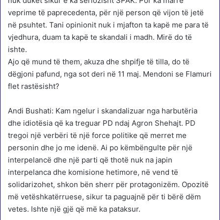
nuk duket sikur e ka seriozisht SPAK. Por ka marrë
veprime të paprecedenta, për një person që vijon të jetë
në psuhtet. Tani opinionit nuk i mjafton ta kapë me para të
vjedhura, duam ta kapë te skandali i madh. Mirë do të
ishte.
Ajo që mund të them, akuza dhe shpifje të tilla, do të
dëgjoni pafund, nga sot deri në 11 maj. Mendoni se Flamuri
flet rastësisht?
Andi Bushati: Kam ngelur i skandalizuar nga harbutëria
dhe idiotësia që ka treguar PD ndaj Agron Shehajt. PD
tregoi një verbëri të një force politike që merret me
personin dhe jo me idenë. Ai po këmbëngulte për një
interpelancë dhe një parti që thotë nuk na japin
interpelanca dhe komisione hetimore, në vend të
solidarizohet, shkon bën sherr për protagonizëm. Opozitë
më vetëshkatërruese, sikur ta paguajnë për ti bërë dëm
vetes. Ishte një gjë që më ka pataksur.