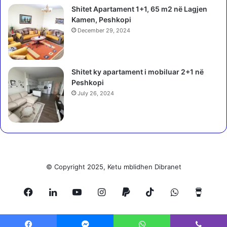
Shitet Apartament 1+1, 65 m2 në Lagjen
s
t
Kamen, Peshkopi
d
o
e
December 29, 2024
n
b
t
a
ë
t
n
Shitet ky apartament i mobiluar 2+1 në
e
a
Peshkopi
s
f
July 26, 2024
h
u
d
s
h
ë
e
n
k
ë
u
k
n
u
© Copyright 2025, Ketu mblidhen Dibranet
d
r
ë
t
r
Facebook
LinkedIn
YouTube
Instagram
Paypal
TikTok
WhatsApp
Buy
h
s
h
Me
t