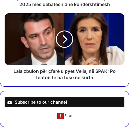
s
2025 mes debatesh dhe kundërshtimesh
h
i
L
l
a
l
l
i
a
B
z
a
b
s
u
h
l
k
o
i
n
Lala zbulon për çfarë u pyet Veliaj në SPAK: Po
a
p
tenton të na fusë në kurth
k
ë
m
r
i
ç
r
f
Subscribe to our channel
a
a
t
r
o
ë
n
u