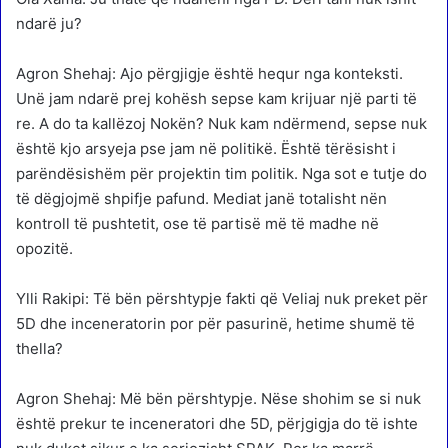
ndarë ju?
Agron Shehaj: Ajo përgjigje është hequr nga konteksti.
Unë jam ndarë prej kohësh sepse kam krijuar një parti të
re. A do ta kallëzoj Nokën? Nuk kam ndërmend, sepse nuk
është kjo arsyeja pse jam në politikë. Është tërësisht i
parëndësishëm për projektin tim politik. Nga sot e tutje do
të dëgjojmë shpifje pafund. Mediat janë totalisht nën
kontroll të pushtetit, ose të partisë më të madhe në
opozitë.
Ylli Rakipi: Të bën përshtypje fakti që Veliaj nuk preket për
5D dhe inceneratorin por për pasurinë, hetime shumë të
thella?
Agron Shehaj: Më bën përshtypje. Nëse shohim se si nuk
është prekur te inceneratori dhe 5D, përjgigja do të ishte