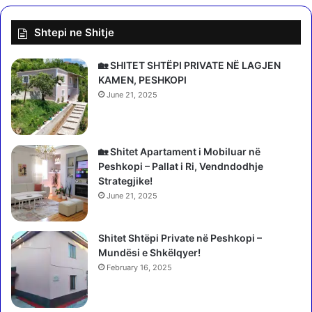
b
p
u
y
Shtepi ne Shitje
x
e
h
t
e
V
🏡 SHITET SHTËPI PRIVATE NË LAGJEN
t
e
KAMEN, PESHKOPI
i
l
June 21, 2025
n
i
p
a
ë
j
r
n
🏡 Shitet Apartament i Mobiluar në
v
ë
Peshkopi – Pallat i Ri, Vendndodhje
i
S
Strategjike!
t
P
June 21, 2025
i
A
n
K
2
Shitet Shtëpi Private në Peshkopi –
:
0
Mundësi e Shkëlqyer!
P
2
o
February 16, 2025
5
t
m
e
e
n