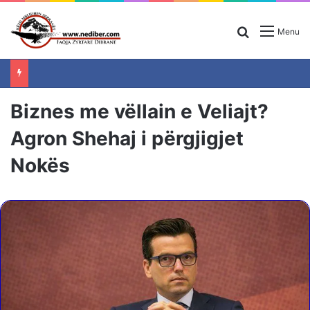
Search for
Menu
Biznes me vëllain e Veliajt?
Agron Shehaj i përgjigjet
Nokës