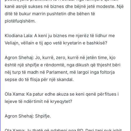
kanë asnjë sukses në biznes dhe bëjnë jetë modeste. Një
ditë të bukur marrin pushtetin dhe bëhen të
plotëfuqishëm.
Klodiana Lala: A keni ju biznes me njerëz të lidhur me
Veliajn, vëllain e tij apo vetë kryetarin e bashkisë?
Agron Shehaj: Jo, kurrë, zero, kurrë në jetën time, kjo
është një shpifje e rëndomtë, nga dikush që thjesht bëri
nëj turp të madh në Parlament, më largoi inga foltorja
sepse do të flisja për një skandal.
Ola Xama: Ka patur edhe akuza se keni qenë përfitues i
lejeve të ndërtimit në kryeqytet?
Agron Shehaj: Shpifje.
Ola Xama: Ju thatë që ndaheni nga PD. Deri tani nuk ishit