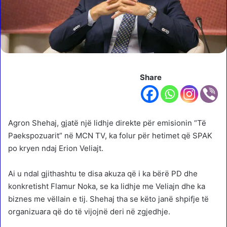
Share
Agron Shehaj, gjatë një lidhje direkte për emisionin “Të
Paekspozuarit” në MCN TV, ka folur për hetimet që SPAK
po kryen ndaj Erion Veliajt.
Ai u ndal gjithashtu te disa akuza që i ka bërë PD dhe
konkretisht Flamur Noka, se ka lidhje me Veliajn dhe ka
biznes me vëllain e tij. Shehaj tha se këto janë shpifje të
organizuara që do të vijojnë deri në zgjedhje.