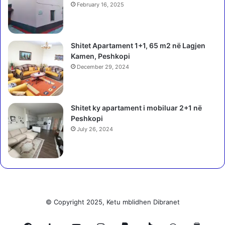
o
J
February 16, 2025
s
a
f
r
o
r
l
Shitet Apartament 1+1, 65 m2 në Lagjen
e
n
Kamen, Peshkopi
z
ë
December 29, 2024
i
e
q
m
e
ë
t
Shitet ky apartament i mobiluar 2+1 në
r
q
Peshkopi
t
ë
ë
July 26, 2024
p
G
ë
r
r
u
b
p
a
i
l
t
l
© Copyright 2025, Ketu mblidhen Dibranet
t
e
ë
t
P