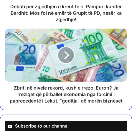
z
Debati për zgjedhjen e kreut të ri, Pampuri kundër
g
Bardhit: Mos fol në emër të Grupit të PD, nesër ka
j
zgjedhje!
e
d
Z
h
b
j
r
e
i
n
t
e
i
k
n
r
ë
e
n
u
i
Zbriti në nivele rekord, kush e rrëzoi Euron? Ja
t
v
rreziqet që përballet ekonomia nga forcimi i
t
e
paprecedentë i Lekut, “goditja” që morën bizneset
ë
l
r
e
i
r
,
e
Subscribe to our channel
P
k