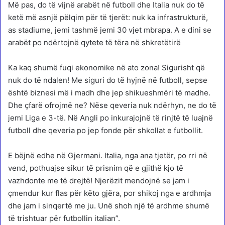
Më pas, do të vijnë arabët në futboll dhe Italia nuk do të
ketë më asnjë pëlqim për të tjerët: nuk ka infrastrukturë,
as stadiume, jemi tashmë jemi 30 vjet mbrapa. A e dini se
arabët po ndërtojnë qytete të tëra në shkretëtirë
Ka kaq shumë fuqi ekonomike në ato zona! Sigurisht që
nuk do të ndalen! Me siguri do të hyjnë në futboll, sepse
është biznesi më i madh dhe jep shikueshmëri të madhe.
Dhe çfarë ofrojmë ne? Nëse qeveria nuk ndërhyn, ne do të
jemi Liga e 3-të. Në Angli po inkurajojnë të rinjtë të luajnë
futboll dhe qeveria po jep fonde për shkollat e futbollit.
E bëjnë edhe në Gjermani. Italia, nga ana tjetër, po rri në
vend, pothuajse sikur të prisnim që e gjithë kjo të
vazhdonte me të drejtë! Njerëzit mendojnë se jam i
çmendur kur flas për këto gjëra, por shikoj nga e ardhmja
dhe jam i sinqertë me ju. Unë shoh një të ardhme shumë
të trishtuar për futbollin italian”.