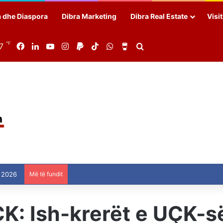
a dhe Diaspora
Dibra Marketing
Dibra Real Estate
Visi
℉
7
Facebook
LinkedIn
YouTube
Instagram
Paypal
TikTok
WhatsApp
Buy Me a Coffee
Search for
 2026
Më të fundit
: Ish-krerët e UÇK-së