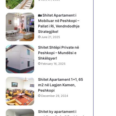
🏡 Shitet Apartament i
Mobiluar në Peshkopi –
Pallat i Ri, Vendndodhje
Strategjike!
June 21, 2025
Shitet Shtëpi Private në
Peshkopi – Mundësi e
Shkëlqyer!
February 16, 2025
Shitet Apartament 1+1, 65
m2 në Lagjen Kamen,
Peshkopi
December 29, 2024
Shitet ky apartament i