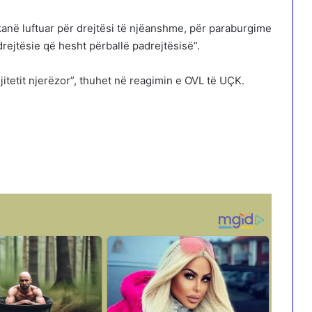
kanë luftuar për drejtësi të njëanshme, për paraburgime
rejtësie që hesht përballë padrejtësisë”.
njitetit njerëzor”, thuhet në reagimin e OVL të UÇK.