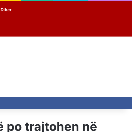
t Diber
 po trajtohen në