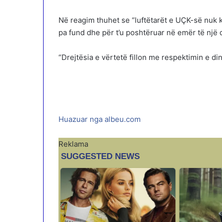
Në reagim thuhet se “luftëtarët e UÇK-së nuk 
pa fund dhe për t’u poshtëruar në emër të një d
“Drejtësia e vërtetë fillon me respektimin e di
Huazuar nga albeu.com
Reklama