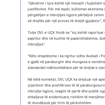
“Qëndrimi i tyre është një mesazh i fuqishëm 
justifikohet. Për më tepër, kufizimet ekstreme
përgatitjen e mbrojtjes ligjore përbëjnë cenim 
së drejtës për një proces të drejtë gjyqësor”, 
Tutje OVL e UÇK thotë se “siç është raportuar
papritur dhe në kushte të papërshtatshme, duk
mbrojtjes”.
“Këto shqetësime i ka ngritur edhe Avokati i Pop
e gjatë në paraburgim dhe mungesa e vendimev
standardet ndërkombëtare për të drejtat e njeri
Në këtë kontekst, OVL UÇK ka drejtuar një apel
çnjerëzor dhe poshtërues të të paraburgosurve
mbrojtje ligjore; reagim të qartë dhe publik ng
shkeljeve të evidentuara; rishikim të menjëhe
të mundësisë për lirim të përkohshëm.