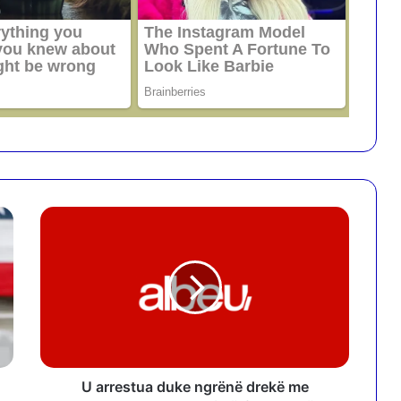
U
a
r
r
e
s
t
u
a
d
U arrestua duke ngrënë drekë me