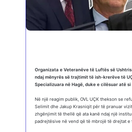
Organizata e Veteranëve të Luftës së Ushtri
ndaj mënyrës së trajtimit të ish-krerëve të
Specializuara në Hagë, duke e cilësuar atë si
Në një reagim publik, OVL UÇK thekson se refu
Selimit dhe Jakup Krasniqit për të pranuar vizi
zhgënjimit të thellë që ata kanë ndaj një instit
padrejtësive në vend që të mbrojë të drejtat e 