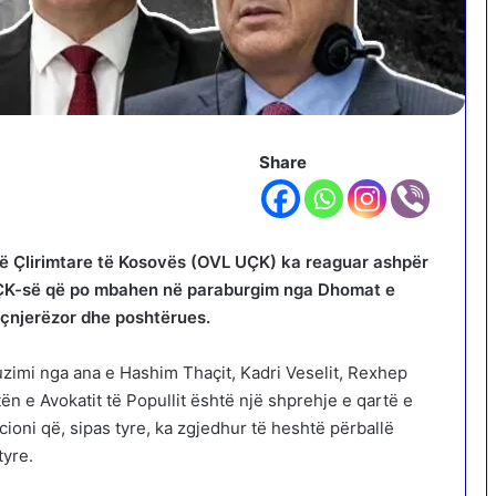
Share
së Çlirimtare të Kosovës (OVL UÇK) ka reaguar ashpër
 UÇK-së që po mbahen në paraburgim nga Dhomat e
 çnjerëzor dhe poshtërues.
zimi nga ana e Hashim Thaçit, Kadri Veselit, Rexhep
tën e Avokatit të Popullit është një shprehje e qartë e
ucioni që, sipas tyre, ka zgjedhur të heshtë përballë
tyre.