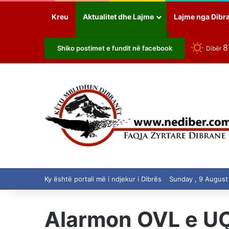
Kreu
Aktualitet dhe Lajme
Lajme nga Dibr
8
Shiko postimet e fundit në facebook
Dibër
Ky është portali më i ndjekur i Dibrës
Sunday , 9 August
Alarmon OVL e UÇK