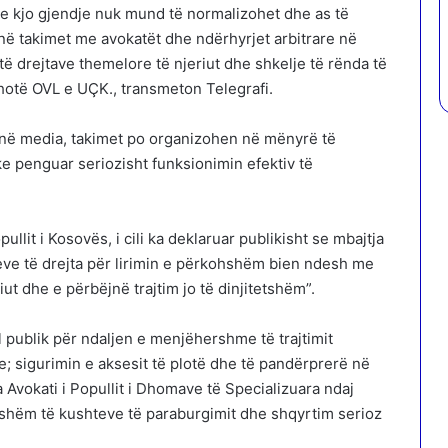
se kjo gjendje nuk mund të normalizohet dhe as të
 në takimet me avokatët dhe ndërhyrjet arbitrare në
të drejtave themelore të njeriut dhe shkelje të rënda të
thotë OVL e UÇK., transmeton Telegrafi.
 në media, takimet po organizohen në mënyrë të
e penguar seriozisht funksionimin efektiv të
ullit i Kosovës, i cili ka deklaruar publikisht se mbajtja
e të drejta për lirimin e përkohshëm bien ndesh me
ut dhe e përbëjnë trajtim jo të dinjitetshëm”.
 publik për ndaljen e menjëhershme të trajtimit
; sigurimin e aksesit të plotë dhe të pandërprerë në
a Avokati i Popullit i Dhomave të Specializuara ndaj
rshëm të kushteve të paraburgimit dhe shqyrtim serioz