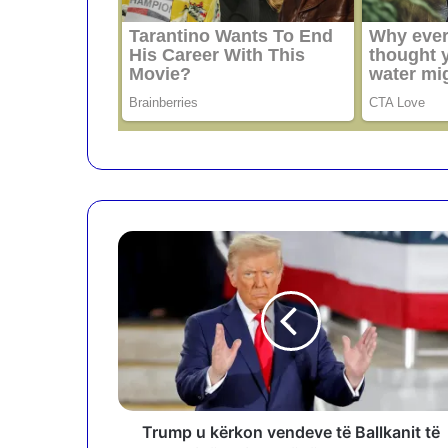
T
r
u
m
p
u
k
ë
r
k
Trump u kërkon vendeve të Ballkanit të